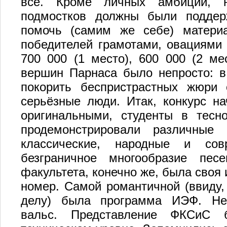
все. Кроме личных амбиций, н
подмостков должны были поддерж
помочь (самим же себе) материа
победителей грамотами, овациями
700 000 (1 место), 600 000 (2 ме
вершин Парнаса было непросто: в
покорить беспристрастных жюри
серьёзные люди. Итак, конкурс на
оригинальными, студенты в тес
продемонстрировали различные 
классические, народные и со
безграничное многообразие пес
факультета, конечно же, была сво
номер. Самой романтичной (ввиду,
делу) была программа ИЭФ. Нез
вальс. Представление ФКСиС 