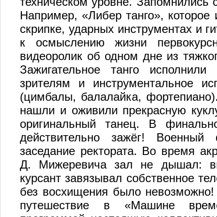
техническом уровне. Запомнились 
Например, «Либер танго», которое 
скрипке, ударных инструментах и 
к осмыслению жизни первокурсн
видеоролик об одном дне из тяжког
Зажигательное танго исполнили 
зрителям и инструментальное ис
(цимбалы, балалайка, фортепиано)
нашли и оживили прекрасную куклу
оригинальный танец. В финаль
действительно зажёг! Военный 
заседание ректората. Во время ак
Д. Мижеревича зал не дышал: в
курсант завязывал собственное тело
без восхищения было невозможно!
путешествие в «Машине време