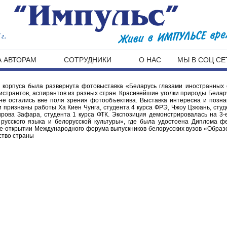
г.
 АВТОРАМ
СОТРУДНИКИ
О НАС
МЫ В СОЦ СЕ
о корпуса была развернута фотовыставка «Беларусь глазами иностранных 
странтов, аспирантов из разных стран. Красивейшие уголки природы Белар
не остались вне поля зрения фотообъектива. Выставка интересна и позна
и признаны работы Ха Киен Чунга, студента 4 курса ФРЭ, Чжоу Цзюань, студ
ова Зафара, студента 1 курса ФТК. Экспозиция демонстрировалась на 3-
русского языка и белорусской культуры», где была удостоена Диплома ф
-открытии Международного форума выпускников белорусских вузов «Образо
ство страны