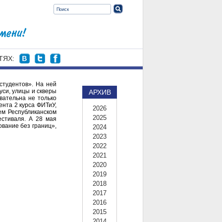
ТЯХ:
студентов». На ней
уси, улицы и скверы
АРХИВ
вательна не только
ента 2 курса ФИТиУ,
2026
ем Республиканском
2025
естиваля. А 28 мая
вание без границ»,
2024
2023
2022
2021
2020
2019
2018
2017
2016
2015
2014