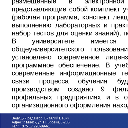
размещенные в электронной
представляющие собой комплект у
(рабочая программа, конспект лек
выполнению лабораторных и практи
набор тестов для оценки знаний), 
В университете имеется 
общеуниверситетского пользов
установлено современное лицен
программное обеспечение. В уче
современные информационные те
связи процесса обучения бу
производством создано 9 фил
профильных предприятиях и в ор
организационного оформления нахо
Ведущий редактор: Виталий Бабич
Адрес: г. Минск, ул. П. Бровки, 6-235
Тел.: +375 17 293-89-61