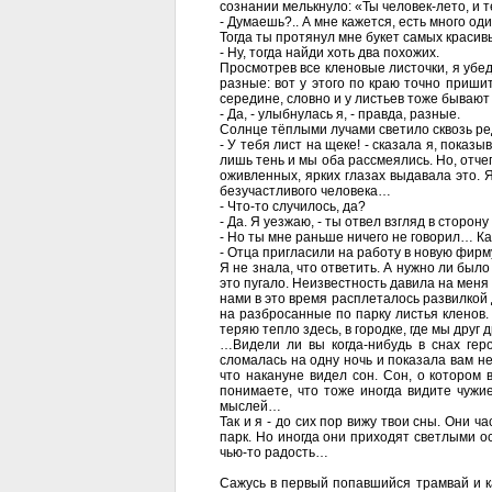
сознании мелькнуло: «Ты человек-лето, и т
- Думаешь?.. А мне кажется, есть много од
Тогда ты протянул мне букет самых красивы
- Ну, тогда найди хоть два похожих.
Просмотрев все кленовые листочки, я убеди
разные: вот у этого по краю точно пришит
середине, словно и у листьев тоже бываю
- Да, - улыбнулась я, - правда, разные.
Солнце тёплыми лучами светило сквозь ред
- У тебя лист на щеке! - сказала я, показ
лишь тень и мы оба рассмеялись. Но, отчег
оживленных, ярких глазах выдавала это. Я
безучастливого человека…
- Что-то случилось, да?
- Да. Я уезжаю, - ты отвел взгляд в сторону
- Но ты мне раньше ничего не говорил… Ка
- Отца пригласили на работу в новую фирму
Я не знала, что ответить. А нужно ли было 
это пугало. Неизвестность давила на меня
нами в это время расплеталось развилкой д
на разбросанные по парку листья кленов. 
теряю тепло здесь, в городке, где мы друг 
…Видели ли вы когда-нибудь в снах гер
сломалась на одну ночь и показала вам не 
что накануне видел сон. Сон, о котором
понимаете, что тоже иногда видите чужие
мыслей…
Так и я - до сих пор вижу твои сны. Они 
парк. Но иногда они приходят светлыми о
чью-то радость…
Сажусь в первый попавшийся трамвай и к