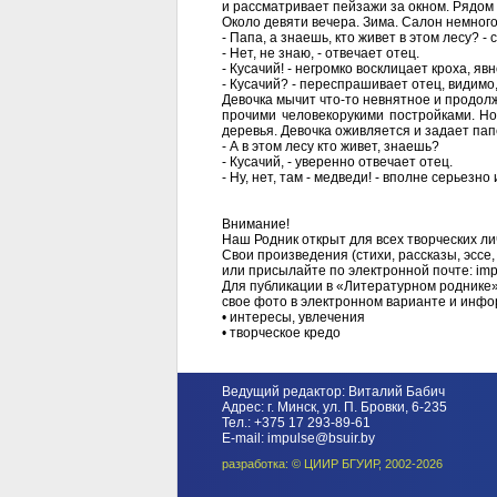
и рассматривает пейзажи за окном. Рядом
Около девяти вечера. Зима. Салон немног
- Папа, а знаешь, кто живет в этом лесу? -
- Нет, не знаю, - отвечает отец.
- Кусачий! - негромко восклицает кроха, я
- Кусачий? - переспрашивает отец, видимо,
Девочка мычит что-то невнятное и продо
прочими человекорукими постройками. Но
деревья. Девочка оживляется и задает пап
- А в этом лесу кто живет, знаешь?
- Кусачий, - уверенно отвечает отец.
- Ну, нет, там - медведи! - вполне серьез
Внимание!
Наш Родник открыт для всех творческих л
Свои произведения (стихи, рассказы, эссе,
или присылайте по электронной почте: imp
Для публикации в «Литературном роднике»
свое фото в электронном варианте и инфо
• интересы, увлечения
• творческое кредо
Ведущий редактор: Виталий Бабич
Адрес: г. Минск, ул. П. Бровки, 6-235
Тел.: +375 17 293-89-61
E-mail: impulse@bsuir.by
разработка: © ЦИИР БГУИР, 2002-2026