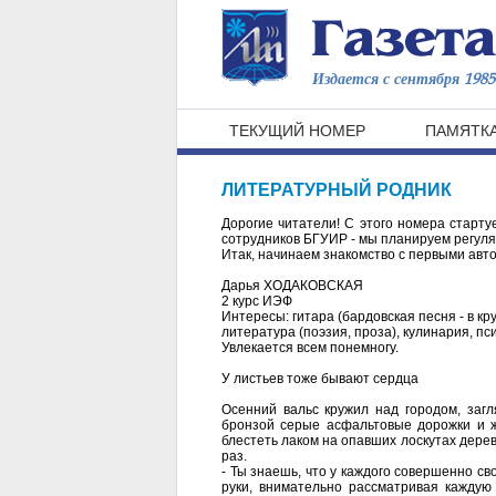
Издается с сентября 1985 
ТЕКУЩИЙ НОМЕР
ПАМЯТКА
ЛИТЕРАТУРНЫЙ РОДНИК
Дорогие читатели! С этого номера старт
сотрудников БГУИР - мы планируем регуля
Итак, начинаем знакомство с первыми авт
Дарья ХОДАКОВСКАЯ
2 курс ИЭФ
Интересы: гитара (бардовская песня - в кру
литература (поэзия, проза), кулинария, п
Увлекается всем понемногу.
У листьев тоже бывают сердца
Осенний вальс кружил над городом, заг
бронзой серые асфальтовые дорожки и ж
блестеть лаком на опавших лоскутах дерев
раз.
- Ты знаешь, что у каждого совершенно сво
руки, внимательно рассматривая каждую 