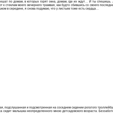
ешат по домам, в которых горят окна, домам, где их ждут… И ты спешишь.
 к стеклам моего вечернего трамвая, как будто сбившись со своего последнег
ком в середине, я снова подумаю, что у листьев тоже есть сердца…
щая, подслушанная и подсмотренная на соседнем сидении рогатого троллейбу
са сидит малышка неопределенного мною детсадовского возраста. Беззабот