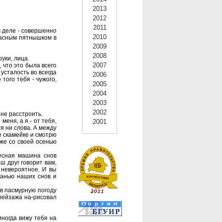
2013
2012
2011
м деле - совершенно
2010
красным пятнышком в
2009
2008
уки, лица.
2007
, что это была всего
 усталость во всегда
2006
того тебя - чужого,
2005
2004
2003
2002
 не расстроить.
меня, а я - от тебя,
2001
я ни слова. А между
же скамейке и смотрю
 же со своей осенью
бесная машина снов
ш друг говорит вам,
 невероятное. И вы
гранью наших снов и
 в пасмурную погоду
 пейзажа на-рисовал
ногда вижу тебя на