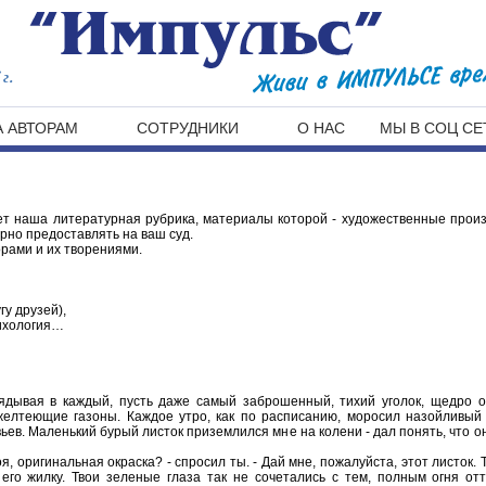
г.
 АВТОРАМ
СОТРУДНИКИ
О НАС
МЫ В СОЦ СЕ
ует наша литературная рубрика, материалы которой - художественные произ
рно предоставлять на ваш суд.
орами и их творениями.
гу друзей),
сихология…
лядывая в каждый, пусть даже самый заброшенный, тихий уголок, щедро 
елтеющие газоны. Каждое утро, как по расписанию, моросил назойливый
ьев. Маленький бурый листок приземлился мне на колени - дал понять, что о
я, оригинальная окраска? - спросил ты. - Дай мне, пожалуйста, этот листок. 
его жилку. Твои зеленые глаза так не сочетались с тем, полным огня отт