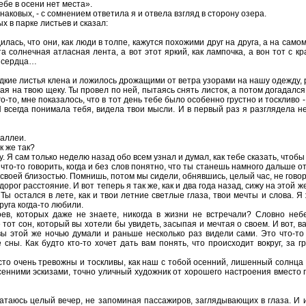
ебе в осени нет места».
инаковых, - с сомнением ответила я и отвела взгляд в сторону озера.
х в парке листьев и сказал:
лась, что они, как люди в толпе, кажутся похожими друг на друга, а на само
а солнечная атласная лента, а вот этот яркий, как лампочка, а вон тот с 
т сердца…
кие листья клена и ложилось дрожащими от ветра узорами на нашу одежду, р
ывая на твою щеку. Ты провел по ней, пытаясь снять листок, а потом догадался
о-то, мне показалось, что в тот день тебе было особенно грустно и тоскливо -
 всегда понимала тебя, видела твои мысли. И в первый раз я разглядела не 
 аллеи.
к же так?
. Я сам только неделю назад обо всем узнал и думал, как тебе сказать, чтобы
что-то говорить, когда и без слов понятно, что ты станешь намного дальше от 
 своей близостью. Помнишь, потом мы сидели, обнявшись, целый час, не говор
орог расстояние. И вот теперь я так же, как и два года назад, сижу на этой 
Ты остался в лете, как и твои летние светлые глаза, твои мечты и слова. Я
друга когда-то любили.
оев, которых даже не знаете, никогда в жизни не встречали? Словно не
тот сон, который вы хотели бы увидеть, засыпая и мечтая о своем. И вот, ва
 вы этой же ночью думали и раньше несколько раз видели сами. Это что-то
 сны. Как будто кто-то хочет дать вам понять, что происходит вокруг, за 
часто очень тревожны и тоскливы, как наш с тобой осенний, лишенный солнца
сенними эскизами, точно уличный художник от хорошего настроения вместо
атаюсь целый вечер, не запоминая пассажиров, заглядывающих в глаза. И и