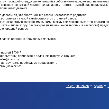
 стоит молодой отец, души не чающий в собственном чаде, но вполне вменяе
о освещается тусклой лампой. Вдоль дороги тянется темный, еле различимый 
 спрашивает девочка.
вно довольная, что знает больше своего бестолкового родителя.
 вспоминая из какой такой сказки этот странный зверь.
лжает любоваться заоконными видами. Между тем лес прерывается жилыми до
 затем вновь взору пассажиров (и нашей юной героини в частности) пред
е очередной вопрос:
но и слегка обиженно произносит малышка.
ичностей БГУИР!
 фельетоны) приносите в редакцию (корпус 2, каб. 406)
ulse@bsuir.by
 автору также необходимо предоставить
рмацию о себе:
Текущий номер
::
Архив
::