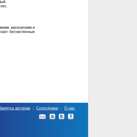
мый.
лес.
мами, магазинами и
стают бесчисленные
Памятка авторам
::
Сотрудники
::
О нас