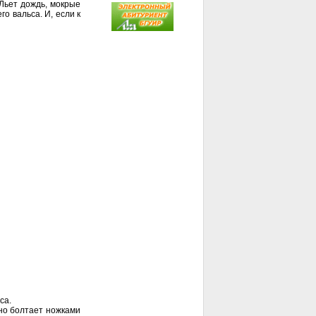
 Льет дождь, мокрые
о вальса. И, если к
са.
но болтает ножками