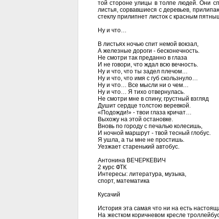
той стороне улицы в толпе людей. Они сп
листья, сорвавшиеся с деревьев, прилипают
стеклу прилипнет листок с красным пятныш
Ну и что…
В листьях ночью спит немой вокзал,
А железные дороги - бесконечность.
Не смотри так преданно в глаза
И не говори, что ждал всю вечность.
Ну и что, что ты задел плечом…
Ну и что, что имя с губ скользнуло…
Ну и что… Все мысли ни о чем…
Ну и что… Я тихо отвернулась.
Не смотри мне в спину, грустный взгляд
Душит cердце толстою веревкой.
«Подожди!» - твои глаза кричат…
Выхожу на этой остановке.
Вновь по городу с печалью колесишь,
И ночной маршрут - твой тесный глобус.
Я ушла, а ты мне не простишь.
Уезжает старенький автобус.
Антонина ВЕЧЕРКЕВИЧ
2 курс ФТК
Интересы: литература, музыка,
спорт, математика
Кусачий
История эта самая что ни на есть настоя
На жестком коричневом кресле троллейбу