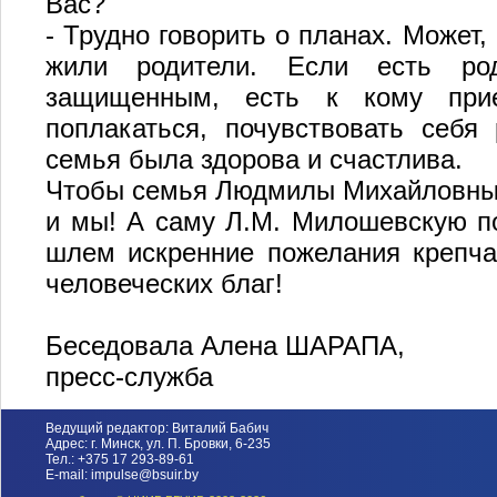
Вас?
- Трудно говорить о планах. Может
жили родители. Если есть род
защищенным, есть к кому прие
поплакаться, почувствовать себя
семья была здорова и счастлива.
Чтобы семья Людмилы Михайловны 
и мы! А саму Л.М. Милошевскую п
шлем искренние пожелания крепча
человеческих благ!
Беседовала Алена ШАРАПА,
пресс-служба
Ведущий редактор: Виталий Бабич
Адрес: г. Минск, ул. П. Бровки, 6-235
Тел.: +375 17 293-89-61
E-mail: impulse@bsuir.by