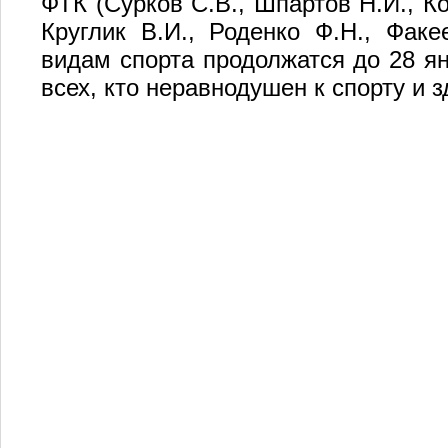
ФТК (Сурков С.В., Шпартов Н.И., Кот
Круглик В.И., Роденко Ф.Н., Факе
видам спорта продолжатся до 28 я
всех, кто неравнодушен к спорту и 