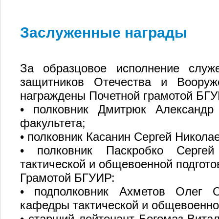
Заслуженные награды
За образцовое исполнение служ
защитников Отечества и Вооруж
награждены Почетной грамотой БГУ
• полковник Дмитрюк Александр 
факультета;
• полковник Касанин Сергей Никола
• полковник Паскробко Сергей
тактической и общевоенной подгото
Грамотой БГУИР:
• подполковник Ахметов Олег О
кафедры тактической и общевоенной
• старший лейтенант Богомаз Вита