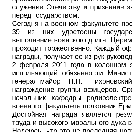
служение Отечеству и признание з
перед государством.
Сегодня на военном факультете пр
39 из них удостоены государс
выполнение воинского долга. Цере
проходит торжественно. Каждый оф
награды, получает ее из рук руково
2 февраля 2011 года в колонном 
исполняющий обязанности Минист
генерал-майор П.Н. Тихоновск
награждение группы офицеров. Ср
начальник кафедры радиоэлектр
военного факультета полковник Ерм
Достойная награда является резу
труда и высокого морального духа 
Надеюсь, что это не последняя наг