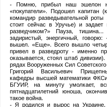
- Помню, прибыл наш эшелон н
«покупатели». Подошел капитан (
командир разведывательной роты 1
стоит сейчас в Уручье) и задает 
разведчиком?» Пауза, тишина.
задиристый, энергичный, говорю:
вышел. «Еще». Всего вышло четыр
привел в разведроту - именно п
оказывается, стоял штаб дивизии).
рядах Вооруженных Сил Советског
Григорий Васильевич Прищепн
кафедры высшей математики ФКСиС
БГУИР, на минуту умолкает, вс
пятнадцатилетний юноша, окончив
такое война.
- Я родился и вырос на Украине,