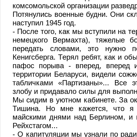
комсомольской организации развед
Потянулись военные будни. Они ск
наступил 1945 год.
- После того, как мы вступили на т
немецкого Вермахта), тяжелые б
передать словами, это нужно п
Кенигсберга. Терял ребят, как и об
пафос порыва - вперед, вперед 
территории Беларуси, видели сож
табличками «Партизаны»... Все э
злобу и придавало силы для выполн
Мы сидим в уютном кабинете. За о
Тишина. Но мне кажется, что я
майскими днями над Берлином, и 
Рейхстагом...
- О капитуляции мы узнали по ради