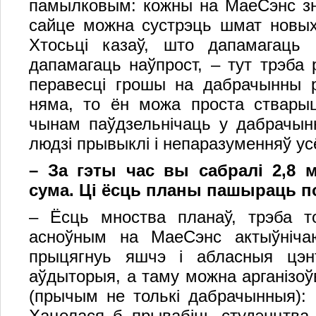
памылковым: кожны на МаеСэнс зна
сайце можна сустрэць шмат новых 
Хтосьці казаў, што дапамагаць 
дапамагаць наўпрост, – тут трэба
перавесці грошы на дабрачынны р
няма, то ён можа проста стварыц
чынам паўдзельнічаць у дабрачынн
людзі прывыклі і непаразуменняў у
–
За гэты час вы сабралі 2,8 м
сума. Ці ёсць планы пашыраць п
– Ёсць мноства планаў, трэба то
асноўным на МаеСэнс актыўніча
прыцягнуь яшчэ і абласныя цэн
аўдыторыя, а таму можна арганізо
(прычым не толькі дабрачынныя): к
Хацелася б прывабіць студэнцтва,