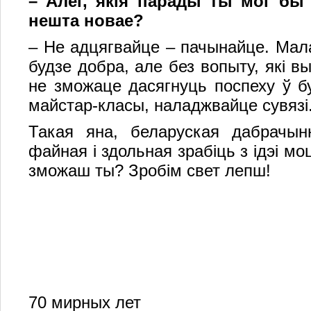
– Алег, якія парады ты мог бы 
нешта новае?
– Не адцягвайце – пачынайце. Мала
будзе добра, але без вопыту, які 
не зможаце дасягнуць поспеху ў б
майстар-класы, наладжвайце сувязі.
Такая яна, беларуская дабрачынн
файная і здольная зрабіць з ідэі мо
зможаш ты? Зробім свет лепш!
70 мирных лет