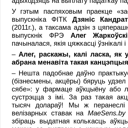
адыходзяць на выплату падаткаў пад
У гэтым паспяховым праекце «засв
выпускніка ФІТК
Дзяніс Кандра
(2011г.), а таксама адзін з цяпера
выпускнік ФРЭ
Алег Жаркоўс
пачыналася, якія цяжкасці ўзнікалі і
–
Алег, раскажы, калі ласка, як
абрана менавіта такая канцэпцы
– Нешта падобнае даўно практыкуе
(бізнесмены, акцёры) бяруць удзе
сябе»: у фармаце аўкцыёну або л
сустрэцца з імі. За раз такая ак
тысяч долараў! Мы ж перанеслі 
велізарных ставак на
MaeSens.by
збіраць выдатная колькасць аўкц