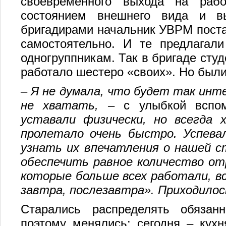
своевременного выхода на рабо
состоянием внешнего вида и вы
бригадирами начальник УВРМ поста
самостоятельно. И те предлагал
одногруппникам. Так в бригаде сту
работало шестеро «своих». Но были 
–
Я не думала, что будет так инт
не хватать,
–
с улыбкой вспом
уставали физически, но всегда
пролетало очень быстро.
Успевал
узнать их впечатления о нашей с
обеспечить равное количество от
которые больше всех работали, вс
завтра, послезавтра». Приходило
Старались распределять обязан
поэтому менялись: сегодня – кухн