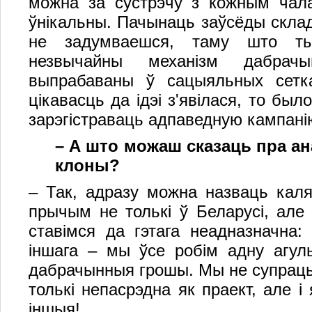
можна за сустрэчу з кожным чал
ўнікальны. Пачынаць заўсёды склад
не задумваешся, таму што ты
незвычайны механізм дабрач
выпрабаваны ў сацыяльных сетка
цікавасць да ідэі з'явілася, то бы
зарэгістраваць адпаведную кампані
–
А што можаш сказаць пра ан
клоны?
– Так, адразу можна назваць каля
прычым не толькі ў Беларусі, але 
ставімся да гэтага неадназначна: 
іншага – мы ўсе робім адну агул
дабрачынныя грошы. Мы не супраць
толькі непасрэдна як праект, але 
іншыя!