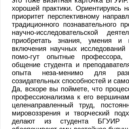
это тоже визитная карточка БГУИР
хорошей практики. Ориентируясь на
приоритет перспективному направ
традиционного познавательного пр
научно-исследовательской деят
приобретать знания, умения и 
включения научных исследований 
помо-гут опытные профессора, 
общение студента и преподавател
опыта неза-менимо для разви
созидательных способностей и сам
Да, вскоре вы поймете, что процес
профессионализма к его вершинам
целенаправленный труд, постоян
мировоззрения и творческий под
делают из студента БГУИР п