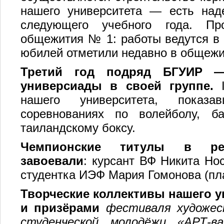
нашего университета — есть наде
следующего учебного года. Пр
общежития № 1: работы ведутся в 
юбилей отметили недавно в общежи
Т
ретий год подряд БГУИР
универсиады
в своей группе
.
нашего университета, показ
соревнованиях по волейболу, ба
таиландскому боксу.
Чемпионские титулы в респ
завоевали
: курсант ВФ Никита Но
студентка ИЭФ Мария Гомонова (пла
Творческие коллективы
нашего у
и приз
ё
рами
фестиваля
художе
студенческой молод
ё
жи
«
АРТ-ва