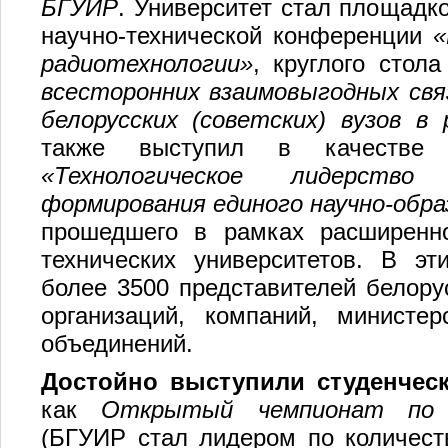
БГУИР
. Университет стал площадк
научно-технической конференции
«
радиотехнологии»
, круглого стол
всесторонних взаимовыгодных свя
белорусских (советских) вузов в
также выступил в качестве с
«Технологическое лидерств
формирования единого научно-обр
прошедшего в рамках расширенно
технических университетов. В эт
более 3500 представителей белору
организаций, компаний, министе
объединений.
Достойно выступили студенчес
как
Открытый чемпионат по с
(БГУИР стал лидером по количест