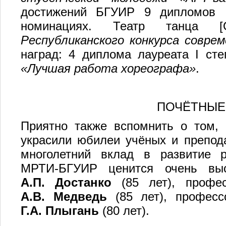
достижений БГУИР 9 дипломов I,
номинациях. Театр танца
Республиканского конкурса совр
наград: 4 диплома лауреата I ст
«
Лучшая работа хореографа
»
.
ПОЧЁТНЫЕ
Приятно также вспомнить о том, 
украсили юбилеи учёных и препода
многолетний вклад в развитие р
МРТИ-БГУИР ценится очень выс
А.П. Достанко
(85 лет), профес
А.В. Медведь
(85 лет), професс
Г.А. Плыгань
(80 лет).