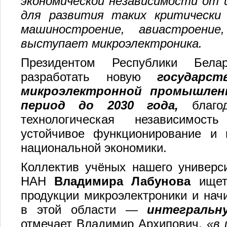
экономической независимости от 
для развития таких критически 
машиностроение, авиастроение,
выступает микроэлектроника.
Президентом Республики Бела
разработать новую
государс
микроэлектронной промышленн
период до 2030 года,
благод
технологическая независимост
устойчивое функционирование и 
национальной экономики.
Коллектив учёных нашего универс
НАН
Владимира Лабунова
ищет 
продукции микроэлектроники и нач
в этой области —
интегральн
отмечает Владимир Архипович,
«в