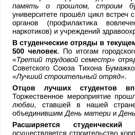
память о прошлом, строим б
университете прошёл цикл встреч 
органов (профилактика вовлеч
наркотиков) и учреждений здравоох
В студенческие отряды в текуще
500 человек
. По итогам городског
«Третий трудовой семестр»
отря
Советского Союза Тихона Бумажко
«Лучший строительный отряд»
.
О
тцов лучших студентов
вп
Торжественное мероприятие прош
любви
, ставшей в нашей стран
объединившим
День матери
и
Ден
Расширяется студенческий 
осуществляется строительство кор