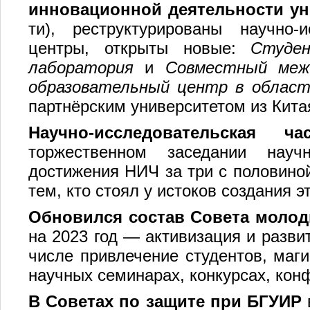
инновационной деятельности ун
ти), реструктурированы научно-
центры, открыты новые:
Студен
лаборатория
и
Совместный межд
образовательный центр в облас
партнёрским университетом из Кита
Н
аучно-исследовательская ча
торжественном заседании научн
достижения НИЧ за три с половиной
тем, кто стоял у истоков создания э
Обновился
состав Совета молод
на 2023 год — активизация и разви
числе привлечение студентов, маги
научных семинарах, конкурсах, кон
В Советах по защите при БГУИР