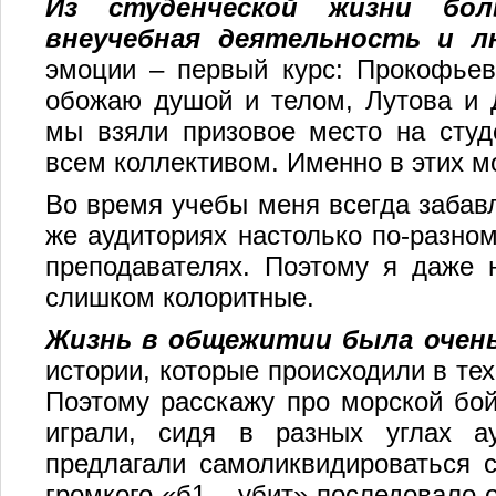
Из студенческой жизни бол
внеучебная деятельность и л
эмоции – первый курс: Прокофьев
обожаю душой и телом, Лутова и 
мы взяли призовое место на студ
всем коллективом. Именно в этих м
Во время учебы меня всегда забавля
же аудиториях настолько по-разно
преподавателях. Поэтому я даже н
слишком колоритные.
Жизнь в общежитии была очень
истории, которые происходили в тех
Поэтому расскажу про морской бой
играли, сидя в разных углах а
предлагали самоликвидироваться 
громкого «б1 – убит» последовало 