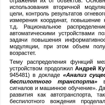
отражении их от объектов. Основ
использования вторичной модуля
цели, контроль результатов огнево
измерения координат, повышение 
т.д. Рациональное распределе
автоматическими устройствами п
задачи повышения информативнос
модуляции, при этом объем пол
возрастет.
Тему распределения функций ме
устройством продолжил
Андрей К
945481) в докладе
«Анализ сущ
беспилотного транспорта»
в 
сигналов и машинное обучение». Да
развития как автотранспорта, та
беспилотного вождения продела