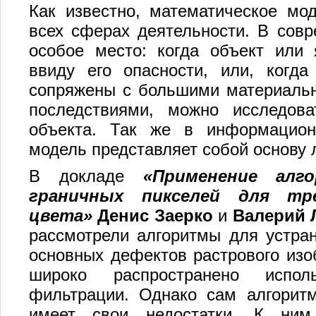
Как известно, математическое мо
всех сферах деятельности. В совр
особое место: когда объект или 
ввиду его опасности, или, когда
сопряжены с большими материаль
последствиями, можно исследова
объекта. Так же в информационн
модель представляет собой основу 
В докладе
«Применение алг
граничных пикселей для тре
цвета»
Денис Заерко
и
Валерий 
рассмотрели алгоритмы для устра
основных дефектов растрового изо
широко распространено испол
фильтрации. Однако сам алгорит
имеет свои недостатки. К ним