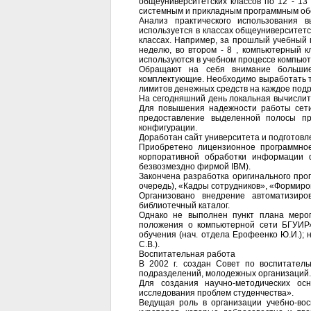
общеуниверситетских классов по 12 - 1
системным и прикладным программным об
Анализ практического использования 
используется в классах общеуниверситетс
классах. Например, за прошлый учебный 
неделю, во втором - 8 , компьютерный к
используются в учебном процессе компьют
Обращают на себя внимание большие
комплектующие. Необходимо выработать т
лимитов денежных средств на каждое под
На сегодняшний день локальная вычислит
Для повышения надежности работы сети 
предоставление выделенной полосы пр
конфигурации.
Доработан сайт университета и подготовле
Приобретено лицензионное программное
корпоративной обработки информации 
безвозмездно фирмой IBM).
Закончена разработка оригинального про
очередь), «Кадры сотрудников», «Формиро
Организовано внедрение автоматизиро
библиотечный каталог.
Однако не выполнен пункт плана меро
положения о компьютерной сети БГУИР»
обучения (нач. отдела Ерофеенко Ю.И.); 
С.В.).
Воспитательная работа
В 2002 г. создан Совет по воспитатель
подразделений, молодежных организаций.
Для создания научно-методических осн
исследования проблем студенчества».
Ведущая роль в организации учебно-вос