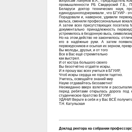
вопросам Лабунов В.А., Председатель Ко
промышленности РБ Свидерский Г.Б., 
Беларуси доктор технических наук, п
единодушноподчеркивали , что БГУИР - эт
Порадовали и, наверное, удивили первок
вальса, сменили профессиональные вокали
А затем всех присутствующих посетила 
документально принадлежность первокур
устремилось в бездонную высь, символизи
Но на этом действо не закончилось: отлич
его в надёжные руки. А затем появил
первокурсников и осыпая их зерном, превр
Вы молоды, друзья, и от того
Все в Вас ещё стремительно
как выстрел.
И от костра большого своего
Вы безотчётно отдаёте искры.
И я прошу вас всех учиться в БГУИР,
Чтоб искры сердца не горели тщетно.
Учитесь, освещайте знаний мир
Науке отдавайтесь беззаветно!
Неожиданно вверх взлетели и рассыпали
перед ребятами открылась дорога под 
студенческое братство БГУИР.
УДАЧИ! Верьте в себя и у Вас ВСЁ получитс
Т.Н. Катульская
Доклад ректора на собрании профессорск