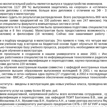
о-воспитательной работы является выпуск и трудоустройство инженеров.
алистов. 1127 (89 %) выпускников защитились на «хорошо» и «отлично»
чили дипломы с отличием, больше всех дипломов с отличием на ЭФ - 3
ирантуру и магистратуру.
ожно судить по результатам распределения. Всего распределялось 869 чел
нными заявки предприятий на 330 рабочих мест, (из них 247 минских). 
и специалисты факультета компьютерных систем и сетей.
ерситете по 8 специальностям была организована подготовка специалистов
одства и 8 без отрыва). Магистрантам была предоставлена возможность 
человек) и философии (18 человек). Сейчас они заканчивают работу 
к подбору кандидатур в магистратуру. Это привело к тому, что четыре ма
ем учебном году, в котором на бюджетной основе будет обучаться 40 чело
но-техническую базу учебного процесса, разработать необходимое методич
 для обучения в магистратуре.
ия произошли в созданном в нашем университете в июне 2001 г. Ин
щих работников и специалистов по информационным технологиям и радиоэле
факультет повышения квалификации и переподготовки, научно-производстве
вке достигло 220 человек.
рсы обучения иностранным языкам совместно с кафедрой иностранных язык
оренное высшее образование выпускников колледжей. В 2001 г. на выс
системы и сети» набрана одна группа (27 студентов), в 2002 и последующи
альностям - ВМСиС, «Программное обеспечение информационных технологий
нститута - введены в эксплуатацию два новых учебных класса, проведена м
теры.
рситету услуг на сумму более 80 млн. руб.
вием инициативной, напряженной работы всего коллектива сотрудников , с
алификации и переподготовки, зав. кафедрой ПОИТ Бахтизина В.В., зам. де
оскалева А.А., Мухаметова В.Н., Корбита А.Н., а также ректора института Яку
единению к университету унитарного предприятия СКТБ с ОП БГУИР и пере