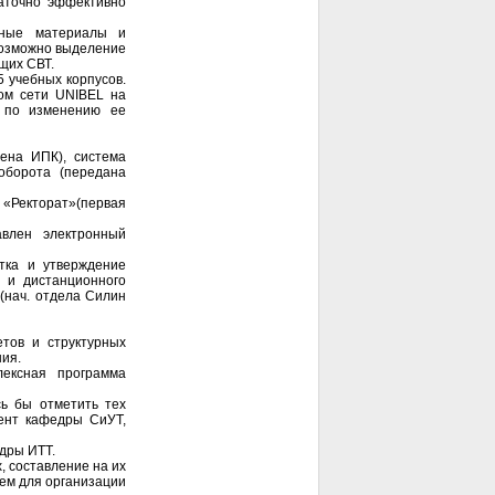
таточно эффективно
дные материалы и
возможно выделение
щих СВТ.
 учебных корпусов.
ром сети UNIBEL на
а по изменению ее
ена ИПК), система
оборота (передана
 «Ректорат»(первая
авлен электронный
тка и утверждение
 и дистанционного
 (нач. отдела Силин
етов и структурных
ия.
лексная программа
сь бы отметить тех
цент кафедры СиУТ,
едры ИТТ.
, составление на их
ем для организации