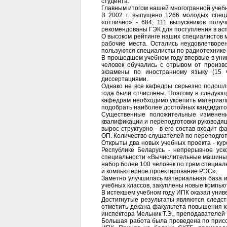
студента.
Главным итогом нашей многогранной учебн
В 2002 г. выпущено 1266 молодых специ
«отлично» - 684; 111 выпускников полу
рекомендованы ГЭК для поступления в асп
О высоком рейтинге наших специалистов м
рабочие места. Остались неудовлетворе
пользуются специалисты по радиотехнике 
В прошедшем учебном году впервые в унив
человек обучались с отрывом от произв
экзамены по иностранному языку (15 
диссертациями.
Однако не все кафедры серьезно подошли 
года были отчислены. Поэтому в следующ
кафедрам необходимо укрепить материаль
подобрать наиболее достойных кандидатов
Существенные положительные изменен
квалификации и переподготовки руководя
вырос структурно - в его состав входит 
ОП. Количество слушателей по переподгото
Открыты два новых учебных проекта - ку
Республике Беларусь - непрерывное уск
специальности «Вычислительные машины, 
набор более 100 человек по трем специ
и компьютерное проектирование РЭС».
Заметно улучшилась материальная база и
учебных классов, закуплены новые компью
В истекшем учебном году ИПК оказал униве
Достигнутые результаты являются следст
отметить декана факультета повышения кв
инспектора Мельник Т.Э., преподавателей М
Большая работа была проведена по присо