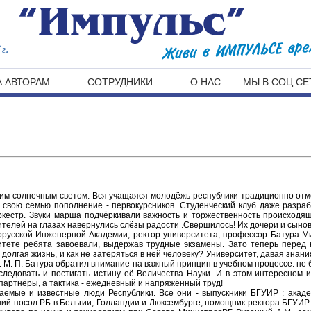
г.
 АВТОРАМ
СОТРУДНИКИ
О НАС
МЫ В СОЦ СЕ
рким солнечным светом. Вся учащаяся молодёжь республики традиционно от
 свою семью пополнение - первокурсников. Студенческий клуб даже разра
ркестр. Звуки марша подчёркивали важность и торжественность происходящ
ителей на глазах навернулись слёзы радости .Свершилось! Их дочери и сынов
орусской Инженерной Академии, ректор университета, профессор Батура М
ситете ребята завоевали, выдержав трудные экзамены. Зато теперь перед 
долгая жизнь, и как не затеряться в ней человеку? Университет, давая знани
 М. П. Батура обратил внимание на важный принцип в учебном процессе: не 
сследовать и постигать истину её Величества Науки. И в этом интересном 
партнёры, а тактика - ежедневный и напряжённый труд!
жаемые и известные люди Республики. Все они - выпускники БГУИР : акад
вший посол РБ в Бельгии, Голландии и Люксембурге, помощник ректора БГУИ