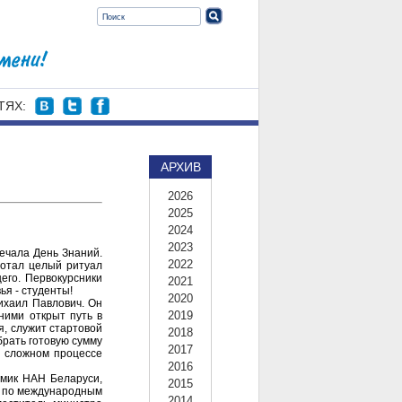
ТЯХ:
АРХИВ
2026
2025
2024
2023
мечала День Знаний.
2022
ботал целый ритуал
его. Первокурсники
2021
ья - студенты!
2020
ихаил Павлович. Он
2019
ними открыт путь в
я, служит стартовой
2018
брать готовую сумму
2017
и сложном процессе
2016
емик НАН Беларуси,
2015
Р по международным
2014