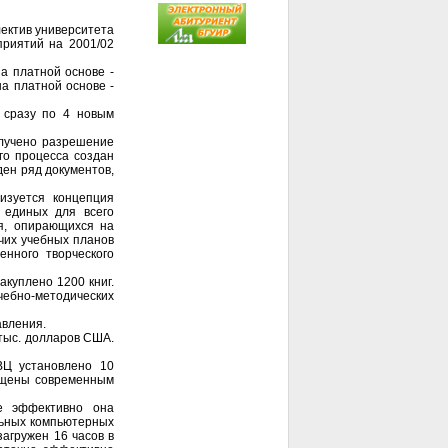
ектив университета
риятий на 2001/02
на платной основе -
на платной основе -
 сразу по 4 новым
олучено разрешение
го процесса создан
ден ряд документов,
изуется концепция
 единых для всего
ия, опирающихся на
чих учебных планов
енного творческого
акуплено 1200 книг.
чебно-методических
авления.
 тыс. долларов США.
ВЦ установлено 10
нащены современным
ее эффективно она
альных компьютерных
агружен 16 часов в