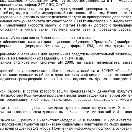
ласс кафедры информатики (ауд. 401-5), соответственно 12 и 14 . Недос
ерные классы кафедр ЭТТ, РЭС, СиУТ.
 и неравномерные затраты подразделений университета на расхо
акой подход, который стимулировал бы их экономный расход. В частности, 
разделение аналогично распределению средств на приобретение дорогостоя
ельная сеть университета включает около 1000 компьютеров и объединяет 5
и увеличения скорости работы с Internet заключен договор с провайде
опускания в канале связи, уточнена схема сети и проведена работ
на к публикации новая, более совершенная его версия.
 обеспечение: система дистанционного обучения «Прометей» (приобрет
фирмы Lotus (передана безвозмездно фирмой IBM), система документо
граммного обеспечения для задач: «Учет средств вычислительной техники»,
вание экзаменационных заданий», «Прием» и др.
ванной библиотечной системы БИТ2000, на сайте университета выст
приятий по упорядочению работы пользователей сети БГУИР «Разрабо
 по вине исполнителей из отдела сетевых информационных технологий
нарушены сроки разработки новой версии подсистемы бухгалтерского учета
ной работе, в состав которого вошли представители деканатов факульт
 Разработана Комплексная программа воспитания студентов в период обучен
ов организации учебно-воспитательного процесса подготовлена «Комп
питательного процесса на младших курсах отводится кураторам. Хотело
орчески выполняли свои должностные обязанности: Астровский И.И. - до
зыков №1, Орешко И.Т. - ассистент кафедры ЭИ, Шахлевич Г.М. - доцент каф
о положения студентов организован социальный мониторинг по сбору данных
х групп студентов 1-3 курсов. Полученная информация послужила основани