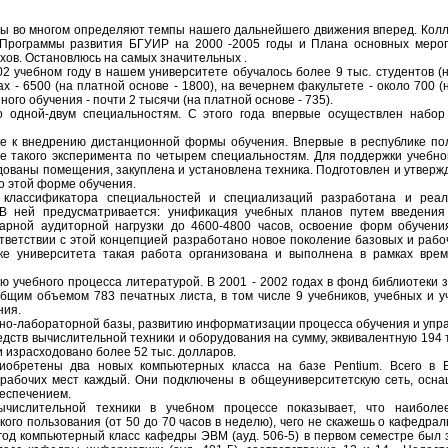
аты во многом определяют темпы нашего дальнейшего движения вперед. Колл
Программы развития БГУИР на 2000 -2005 годы и Плана основных мероп
хов. Остановлюсь на самых значительных .
2 учебном году в нашем университете обучалось более 9 тыс. студентов (
ах - 6500 (на платной основе - 1800), на вечернем факультете - около 700 (
ного обучения - почти 2 тысячи (на платной основе - 735).
о одной-двум специальностям. С этого года впервые осуществлен набор
е к внедрению дистанционной формы обучения. Впервые в республике п
е такого эксперимента по четырем специальностям. Для поддержки учебно
ованы помещения, закуплена и установлена техника. Подготовлен и утверж
 этой форме обучения.
 классификатора специальностей и специализаций разработана и реал
 В ней предусматривается: унификация учебных планов путем введения
арной аудиторной нагрузки до 4600-4800 часов, освоение форм обучен
ответствии с этой концепцией разработано новое поколение базовых и рабо
ке университета такая работа организована и выполнена в рамках врем
учебного процесса литературой. В 2001 - 2002 годах в фонд библиотеки з
бщим объемом 783 печатных листа, в том числе 9 учебников, учебных и у
ния.
но-лабораторной базы, развитию информатизации процесса обучения и упр
едств вычислительной техники и оборудования на сумму, эквивалентную 194
ли израсходовано более 52 тыс. долларов.
иобретены два новых компьютерных класса на базе Pentium. Всего в 
3 рабочих мест каждый. Они подключены в общеуниверситетскую сеть, ос
еспечением.
вычислительной техники в учебном процессе показывает, что наибол
кого пользования (от 50 до 70 часов в неделю), чего не скажешь о кафедр
год компьютерный класс кафедры ЭВМ (ауд. 506-5) в первом семестре был з