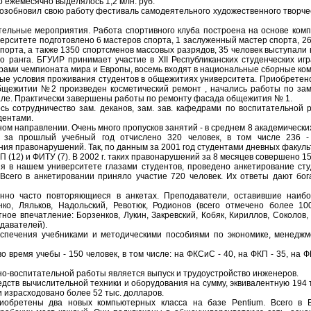
о ежемесячно выделялось 1,2 млн. руб.
возобновил свою работу фестиваль самодеятельного художественного творч
тельные мероприятия. Работа спортивного клуба построена на основе ком
верситете подготовлено 6 мастеров спорта, 1 заслуженный мастер спорта, 26
спорта, а также 1350 спортсменов массовых разрядов, 35 человек выступали 
 ранга. БГУИР принимает участие в ХII Республиканских студенческих игр
ерами чемпионата мира и Европы, восемь входят в национальные сборные ко
е условия проживания студентов в общежитиях университета. Приобретено
 общежитии №2 произведен косметический ремонт , начались работы по за
вале. Практически завершены работы по ремонту фасада общежития № 1.
 сотрудничество зам. деканов, зам. зав. кафедрами по воспитательной р
дентами.
ом направлении. Очень много пропусков занятий - в среднем 8 академических
о за прошлый учебный год отчислено 320 человек, в том числе 236 -
ия правонарушений. Так, по данным за 2001 год студентами дневных факул
(12) и ФИТУ (7). В 2002 г. таких правонарушений за 8 месяцев совершено 15 (
ия в нашем университете глазами студентов, проведено анкетирование сту
Всего в анкетировании приняло участие 720 человек. Их ответы дают бо
нно часто повторяющиеся в анкетах. Преподаватели, оставившие наибо
нко, Ляльков, Надольский, Ревотюк, Родионов (всего отмечено более 10
ое впечатление: Борзенков, Лукин, Закревский, Кобяк, Кириллов, Соколов
давателей).
спечения учебниками и методическими пособиями по экономике, менеджм
 время учебы - 150 человек, в том числе: на ФКСиС - 40, на ФКП - 35, на ФР
о-воспитательной работы является выпуск и трудоустройство инженеров.
едств вычислительной техники и оборудования на сумму, эквивалентную 194
ли израсходовано более 52 тыс. долларов.
иобретены два новых компьютерных класса на базе Pentium. Всего в 