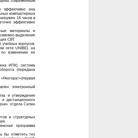
нащены современным
ее эффективно она
альных компьютерных
агружен 16 часов в
таточно эффективно
дные материалы и
возможно выделение
щих СВТ.
 учебных корпусов.
ром сети UNIBEL на
а по изменению ее
ена ИПК), система
оборота (передана
 «Ректорат»(первая
авлен электронный
тка и утверждение
 и дистанционного
 (нач. отдела Силин
етов и структурных
ия.
лексная программа
сь бы отметить тех