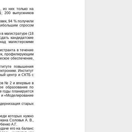
, из них только на
1; 200 выпускников
овек, 94 % получили
Наибольшим спросом
 в магистратуре (18
сдать кандидатские
над магистерскими
гистранта в течение
век, профилирующим
еское обеспечение,
ституте повышения
ктронике. Институт
нный центр и СКТБ с
ов № 2 и впервые в
шее образование по
е годы планируется
» и «Моделирование
одернизация старых
реди которых нужно
кана Соловья А. В.,
бенко А.Г.
даче его на баланс