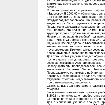
льготного питания для 50 студентов. На эт
В этом году после длительного перерыва 
весна».
Успешно проводятся спортивно-оздорови
«Здоровье». В 2001/02 учебном году в уни
2-го разрядов и 20 кандидатов в мастера 
международных соревнованиях различного
видам спорта. Пять студентов стали приз
Продолжали улучшаться социально-бытовы
руб., постельного белья - на 32 млн. В
трубопроводов и труб канализации в под
Новым за прошедший учебный год явилось
работников студгородка с отстающими сту
Однако не все еще сделано в воспитательн
велико количество отчисленных - всег
неуспеваемость. Имеются случаи совершен
правонарушений, особенно много их на ФКП 
Для того, чтобы увидеть процесс обучен
после защиты ими дипломных проектов. 
совершенствования учебного процесса.
Назову фамилии преподавателей, особе
впечатление: Бахтизин, Зиссер, Тимоше
Преподаватели, оставившие неблагоприятн
Косаревич (всего отмечено более 50 препо
Студенты отметили недостаточность обе
программированию, метрологии.
Сталкивались с фактами вымогательства во
студента.
Главным итогом нашей многогранной учебн
В 2002 г. запланировано приобретение ср
За первое полугодие этого года на эти це
Для обеспечения учебного процесса пр