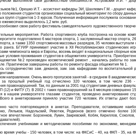
орчески выполняли свои должностные обязанности: Астровский И.И. - до
зыков №1, Орешко И.Т. - ассистент кафедры ЭИ, Шахлевич Г.М. - доцент каф
о положения студентов организован социальный мониторинг по сбору данных
х групп студентов 1-3 курсов. Полученная информация послужила основани
о ежемесячно выделялось 1,2 млн. руб.
возобновил свою работу фестиваль самодеятельного художественного творч
тельные мероприятия. Работа спортивного клуба построена на основе ком
верситете подготовлено 6 мастеров спорта, 1 заслуженный мастер спорта, 26
спорта, а также 1350 спортсменов массовых разрядов, 35 человек выступали 
 ранга. БГУИР принимает участие в ХII Республиканских студенческих игр
ерами чемпионата мира и Европы, восемь входят в национальные сборные ко
е условия проживания студентов в общежитиях университета. Приобретено
 общежитии №2 произведен косметический ремонт , начались работы по за
вале. Практически завершены работы по ремонту фасада общежития № 1.
 сотрудничество зам. деканов, зам. зав. кафедрами по воспитательной р
дентами.
ом направлении. Очень много пропусков занятий - в среднем 8 академических
о за прошлый учебный год отчислено 320 человек, в том числе 236 -
ия правонарушений. Так, по данным за 2001 год студентами дневных факул
(12) и ФИТУ (7). В 2002 г. таких правонарушений за 8 месяцев совершено 15 (
ия в нашем университете глазами студентов, проведено анкетирование сту
Всего в анкетировании приняло участие 720 человек. Их ответы дают бо
нно часто повторяющиеся в анкетах. Преподаватели, оставившие наибо
нко, Ляльков, Надольский, Ревотюк, Родионов (всего отмечено более 10
ое впечатление: Борзенков, Лукин, Закревский, Кобяк, Кириллов, Соколов
давателей).
спечения учебниками и методическими пособиями по экономике, менеджм
 время учебы - 150 человек, в том числе: на ФКСиС - 40, на ФКП - 35, на ФР