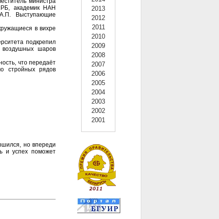
меститель министра
 РБ, академик НАН
2013
 А.П. Выступающие
2012
2011
кружащиеся в вихре
2010
ерситета подкрепил
2009
ко воздушных шаров
2008
ность, что передаёт
2007
мо стройных рядов
2006
2005
2004
2003
2002
2001
ршился, но впереди
ь и успех поможет