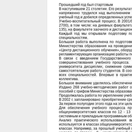
Прошедший год был стартовым
В наступившем 21 столетии. Его результ
напряженно трудился над выполнением 
учебный год и добился определенных успе
Учебно-воспитательный процесс. В 2001/0
2700), в том числе: на дневных факультет
135), на факультете заочного и дистанцион
Каждый год мы открывали подготовку п
специальностям.
Большая работа выполнена по подготовк
Министерства образования на проведени
«Центр дистанционного обучения», оборуд
регламентирующих организацию работы по
В связи с введением Государственного
совершенствования учебного процесса.
университета дисциплин, снижение сумм
самостоятельную работу студентов. В со
всех специальностей. Впервые в практи
коллектива.
Большое внимание уделялось обеспечению 
Издано 268 учебно-методических работ о
пособий с грифом Министерства образова
Продолжалась работа по укреплению учеб
В 2002 г. запланировано приобретение ср
За первое полугодие этого года на эти це
Для обеспечения учебного процесса пр
общеуниверситетских классов по 12 - 1
системным и прикладным программным об
Анализ практического использования 
используется в классах общеуниверситетс
классах. Например, за прошлый учебный 