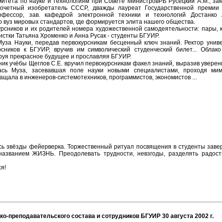
митета по науке и технологиям при Совете МинистровРБ Русецкий А.М., за
Почетный изобретатель СССР, дважды лауреат Государственной премии
рофессор, зав. кафедрой электронной техники и технологий Достанко
о вуз мировых стандартов, где формируется элита нашего общества.
урсников и их родителей номера художественной самодеятельности: пары, 
стки Татьяна Хроменко и Анна Русак - студенты БГУИР.
Муза Науки, передав первокурсникам бесценный ключ знаний. Ректор унив
сников к БГУИР, вручив им символический студенческий билет... Обла
руя прекрасное будущее и прославляя БГУИР.
ник учёбы Щеглов С.Е. вручил первокурсникам факел знаний, выразив уверен
ась Муза, засевавшая поле науки новыми специалистами, проходя ми
ащала в инженеров-системотехников, программистов, экономистов ...
сь звёзды фейерверка. Торжественный ритуал посвящения в студенты заве
названием ЖИЗНЬ. Преодолевать трудности, невзгоды, разделять радост
я!
о-преподавательского состава и сотрудников БГУИР 30 августа 2002 г.