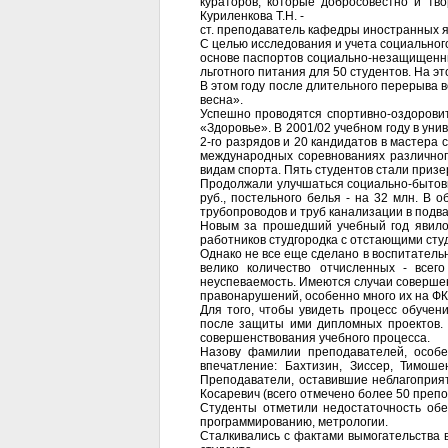
кураторов, которые добросовестно и тв
Куриленкова Т.Н. -
ст. преподаватель кафедры иностранных я
С целью исследования и учета социальног
основе паспортов социально-незащищенны
льготного питания для 50 студентов. На эт
В этом году после длительного перерыва 
весна».
Успешно проводятся спортивно-оздорови
«Здоровье». В 2001/02 учебном году в уни
2-го разрядов и 20 кандидатов в мастера 
международных соревнованиях различного
видам спорта. Пять студентов стали приз
Продолжали улучшаться социально-бытовы
руб., постельного белья - на 32 млн. В
трубопроводов и труб канализации в под
Новым за прошедший учебный год явилось
работников студгородка с отстающими сту
Однако не все еще сделано в воспитательн
велико количество отчисленных - всег
неуспеваемость. Имеются случаи совершен
правонарушений, особенно много их на ФКП 
Для того, чтобы увидеть процесс обучен
после защиты ими дипломных проектов. 
совершенствования учебного процесса.
Назову фамилии преподавателей, особе
впечатление: Бахтизин, Зиссер, Тимоше
Преподаватели, оставившие неблагоприятн
Косаревич (всего отмечено более 50 препо
Студенты отметили недостаточность обе
программированию, метрологии.
Сталкивались с фактами вымогательства во