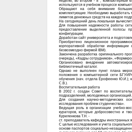
неделю, во втором - 8 , компьютерный к
используются в учебном процессе компьют
Обращают на себя внимание большие
комплектующие. Необходимо выработать т
лимитов денежных средств на каждое под
На сегодняшний день локальная вычислит
Для повышения надежности работы сети 
предоставление выделенной полосы пр
конфигурации.
Доработан сайт университета и подготовле
Приобретено лицензионное программное
корпоративной обработки информации 
безвозмездно фирмой IBM).
Закончена разработка оригинального про
очередь), «Кадры сотрудников», «Формиро
Организовано внедрение автоматизиро
библиотечный каталог.
Однако не выполнен пункт плана меро
положения о компьютерной сети БГУИР»
обучения (нач. отдела Ерофеенко Ю.И.); 
С.В.).
Воспитательная работа
В 2002 г. создан Совет по воспитатель
подразделений, молодежных организаций.
Для создания научно-методических осн
исследования проблем студенчества».
Ведущая роль в организации учебно-вос
кураторов, которые добросовестно и тв
Куриленкова Т.Н. -
ст. преподаватель кафедры иностранных я
С целью исследования и учета социальног
основе паспортов социально-незащищенны