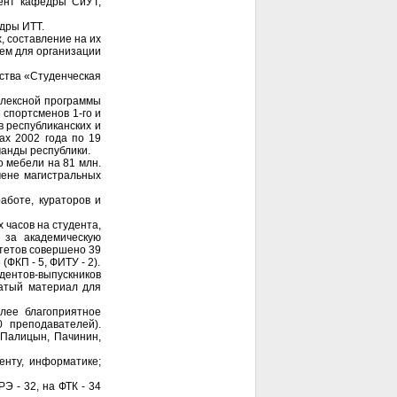
цент кафедры СиУТ,
едры ИТТ.
, составление на их
ем для организации
ества «Студенческая
плексной программы
 спортсменов 1-го и
в республиканских и
ах 2002 года по 19
манды республики.
 мебели на 81 млн.
мене магистральных
аботе, кураторов и
 часов на студента,
 за академическую
ьтетов совершено 39
ФКП - 5, ФИТУ - 2).
дентов-выпускников
гатый материал для
лее благоприятное
0 преподавателей).
, Палицын, Пачинин,
енту, информатике;
Э - 32, на ФТК - 34