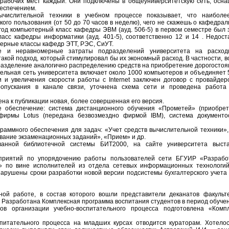
3 рабочих мест каждый. Они подключены в общеуниверситетскую сеть, ос
еспечением.
вычислительной техники в учебном процессе показывает, что наибол
кого пользования (от 50 до 70 часов в неделю), чего не скажешь о кафедр
год компьютерный класс кафедры ЭВМ (ауд. 506-5) в первом семестре был з
ласс кафедры информатики (ауд. 401-5), соответственно 12 и 14 . Недос
ерные классы кафедр ЭТТ, РЭС, СиУТ.
 и неравномерные затраты подразделений университета на расхо
акой подход, который стимулировал бы их экономный расход. В частности, 
разделение аналогично распределению средств на приобретение дорогостоя
ельная сеть университета включает около 1000 компьютеров и объединяет 5
и увеличения скорости работы с Internet заключен договор с провайде
опускания в канале связи, уточнена схема сети и проведена работ
на к публикации новая, более совершенная его версия.
 обеспечение: система дистанционного обучения «Прометей» (приобрет
фирмы Lotus (передана безвозмездно фирмой IBM), система документо
граммного обеспечения для задач: «Учет средств вычислительной техники»,
вание экзаменационных заданий», «Прием» и др.
ванной библиотечной системы БИТ2000, на сайте университета выст
приятий по упорядочению работы пользователей сети БГУИР «Разрабо
 по вине исполнителей из отдела сетевых информационных технологий
нарушены сроки разработки новой версии подсистемы бухгалтерского учета
ной работе, в состав которого вошли представители деканатов факульт
 Разработана Комплексная программа воспитания студентов в период обучен
ов организации учебно-воспитательного процесса подготовлена «Комп
питательного процесса на младших курсах отводится кураторам. Хотело