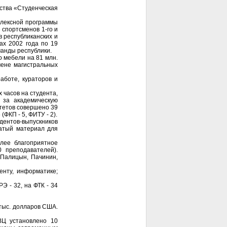
ества «Студенческая
плексной программы
 спортсменов 1-го и
в республиканских и
ах 2002 года по 19
манды республики.
 мебели на 81 млн.
мене магистральных
аботе, кураторов и
 часов на студента,
 за академическую
ьтетов совершено 39
ФКП - 5, ФИТУ - 2).
дентов-выпускников
гатый материал для
лее благоприятное
0 преподавателей).
, Палицын, Пачинин,
енту, информатике;
Э - 32, на ФТК - 34
 тыс. долларов США.
ВЦ установлено 10