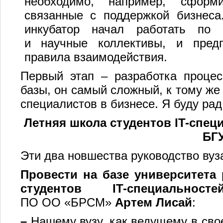
необходимо, например, сформи
связанные с поддержкой бизнеса
инкубатор начал работать по 
и научные коллективы, и предп
правила взаимодействия.
Первый этап – разработка проце
базы, он самый сложный, к тому же
специалистов в бизнесе. Я буду рад
Летняя школа студентов
IT
-спец
БГ
Эти два новшества руководство вуза
Провести на базе университета
студентов IT-специально
ПО ОО «БРСМ»
Артем Лисай
:
–
Нашему вузу, как ведущему в сво