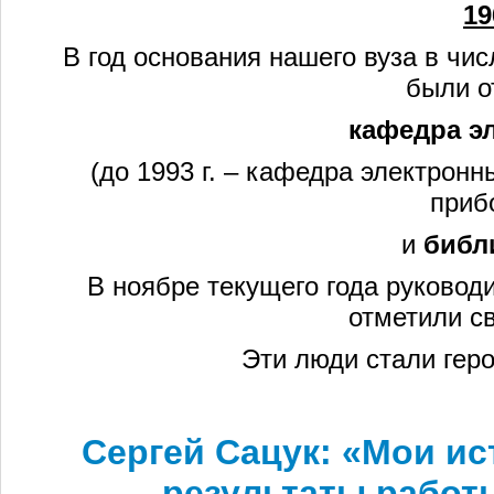
19
В год основания нашего вуза в чи
были о
кафедра э
(до 1993 г. – кафедра электрон
приб
и
библ
В ноябре текущего года руковод
отметили с
Эти люди стали гер
Сергей Сацук:
«Мои ис
результаты работ