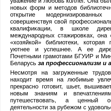
уважение и любовь коллег. Она был
новых форм и методов библиотечн
открытие модернизированных
совершенствуя свой профессионал
квалификации, в школе дирек
международных стажировках, она 
«хозяйкой» библиотеки, которая 
уютнее и успешнее. А ее дирек
Почетными грамотами БГУИР и Мин
Беларусь
за профессионализм и
Несмотря на загруженные трудо
находит время на любимые увлеч
прекрасно готовит, шьет, вышивае
новым знаниям и впечатления
путешествовать, а ценный опы
деятельности за рубежом с удоволь