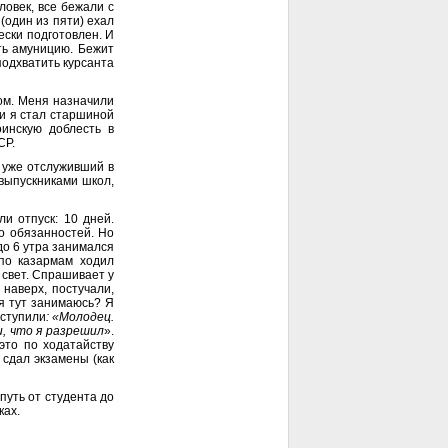
ловек, все бежали с
(один из пяти) ехал
ески подготовлен. И
ть амуницию. Бежит
подхватить курсанта
ом. Меня назначили
 и я стал старшиной
инскую доблесть в
СР.
о уже отслуживший в
выпускниками школ,
и отпуск: 10 дней.
во обязанностей. Но
до 6 утра занимался
по казармам ходил
 свет. Спрашивает у
 наверх, постучали,
 я тут занимаюсь? Я
ыступили
: «Молодец.
, что я разрешил
».
 это по ходатайству
 сдал экзамены (как
путь от студента до
ках.