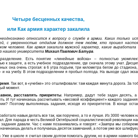
Четыре бесценных качества,
или Как армия характер закалила
 неоднозначно относится к вопросу о службе в армии. Каких только ис
дей, с уверенностью отдадим должное тем людям, кто прошел насто
ом человеке. Как армия закалила мужской характер, какие выработала 
ор нашего университета
Михаил Павлович Батура
.
разделение. Есть понятие «линейные войска» – полностью укомплек
ю к защите, а есть учебное подразделение, где сначала этому учат. Дисц
ных она очень строгая: в 6 утра подъем, три километра бегом до стадиона,
– и на учебу. В этом подразделении я пробыл полгода. На выходе сдал экз
время
. Так вот, в «учебке» это отшлифовали: там каждая минута дорога. За т
дый момент.
авное, расставлять приоритеты
. Например, дадут тебе задач десять, а
ь. И тут начинаешь рассчитывать «весовой коэффициент» каждого задания.
ии? Поэтому выполняешь задания, исходя из приоритетов. В конце ост
работало навык делать все так, как поручено, а то и лучше. Из 3000 человек
ал. Для парада в честь Великой Октябрьской социалистической революции на
 задания давали. Час с нами позанимались и говорят:
«Завтра мы соберемс
 начинаешь делать и получаешь десяток замечаний, а потом уже все шлифуе
и
. Уже в школе я считал своим долгом помогать другим, но в армии намного 