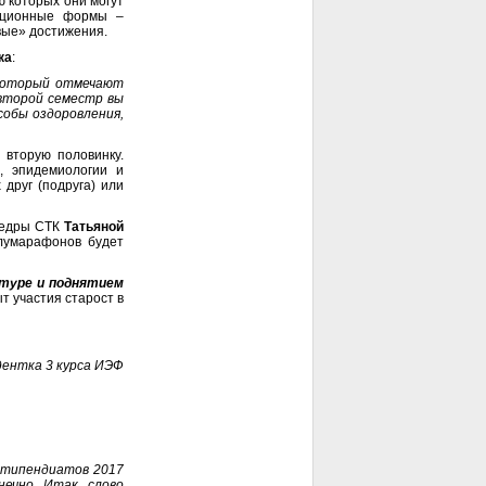
 которых они могут
вационные формы –
вые» достижения.
ка
:
 который отмечают
 второй семестр вы
собы оздоровления,
 вторую половинку.
, эпидемиологии и
друг (подруга) или
афедры СТК
Татьяной
лумарафонов будет
ьтуре и поднятием
т участия старост в
дентка 3 курса ИЭФ
 стипендиатов 2017
ечно. Итак, слово