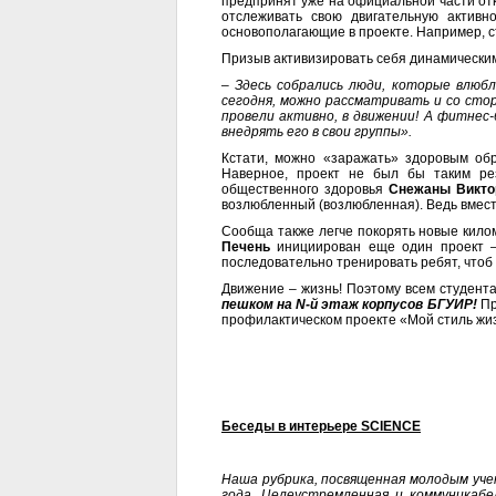
предпринят уже на официальной части от
отслеживать свою двигательную активн
основополагающие в проекте. Например, с
Призыв активизировать себя динамическим
–
Здесь собрались люди, которые влюб
сегодня, можно рассматривать и со сто
провели активно, в движении! А фитнес
внедрять его в свои группы».
Кстати, можно «заражать» здоровым обр
Наверное, проект не был бы таким рез
общественного здоровья
Снежаны Викто
возлюбленный (возлюбленная). Ведь вмес
Сообща также легче покорять новые кило
Печень
инициирован еще один проект – 
последовательно тренировать ребят, чтоб
Движение – жизнь! Поэтому всем студен
пешком на
N-й этаж корпусов БГУИР!
Пр
профилактическом проекте «Мой стиль жизн
Беседы в интерьере
SCIENCE
Наша рубрика, посвященная молодым уче
года. Целеустремленная и коммуникабе