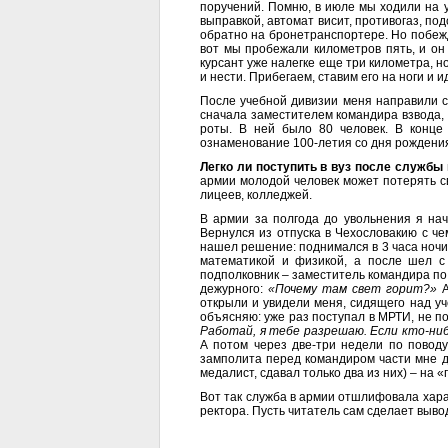
поручений. Помню, в июле мы ходили на уч
выправкой, автомат висит, противогаз, под
обратно на бронетранспортере. Но побежд
вот мы пробежали километров пять, и он
курсант уже налегке еще три километра, н
и нести. Прибегаем, ставим его на ноги и 
После учебной дивизии меня направили с
сначала заместителем командира взвода, п
роты. В ней было 80 человек. В конце
ознаменование 100-летия со дня рождени
Легко ли поступить в вуз после службы
армии молодой человек может потерять с
лицеев, колледжей.
В армии за полгода до увольнения я нач
Вернулся из отпуска в Чехословакию с че
нашел решение: поднимался в 3 часа ночи 
математикой и физикой, а после шел с
подполковник – заместитель командира по 
дежурного:
«Почему там свет горит?»
А
открыли и увидели меня, сидящего над уч
объясняю: уже раз поступал в МРТИ, не по
Работай, я тебе разрешаю. Если кто-ниб
А потом через две-три недели по повод
замполита перед командиром части мне да
медалист, сдавал только два из них) – на «
Вот так служба в армии отшлифовала харак
ректора. Пусть читатель сам сделает вывод