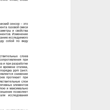
ческий сенсор – это
ента газовой смеси
раметры и свойства
онентов. Изменение
жанию исследуемого
жду собой по виду
ствительных слоев
 сопротивления при
па и при разработке
е времени отклика,
 порядка ppm (англ.
й является снижение
оев протекает при
чувствительные слои
уктивных элементов
слою и максимально
 решение позволяет
зали исследования