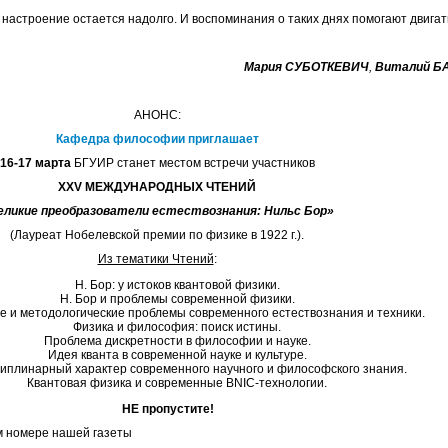
 настроение остается надолго. И воспоминания о таких днях помогают двигат
Мария СУБОТКЕВИЧ
,
Виталий Б
АНОНС:
Кафедра философии приглашает
16-17 марта
БГУИР станет местом встречи участников
XХV МЕЖДУНАРОДНЫХ ЧТЕНИЙ
еликие преобразователи естествознания: Нильс Бор»
(Лауреат Нобелевской премии по физике в 1922 г.).
Из тематики Чтений
:
Н. Бор: у истоков квантовой физики.
Н. Бор и проблемы современной физики.
 и методологические проблемы современного естествознания и техники.
Физика и философия: поиск истины.
Проблема дискретности в философии и науке.
Идея кванта в современной науке и культуре.
плинарный характер современного научного и философского знания.
Квантовая физика и современные BNIC-технологии.
НЕ пропустите!
 номере нашей газеты