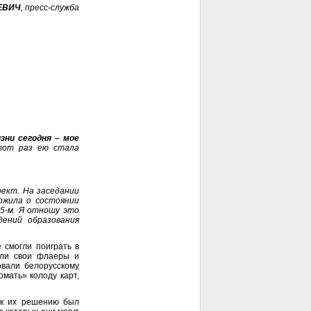
ЕВИЧ
, пресс-служба
зни сегодня – мое
тот раз ею стала
ект. На заседании
ожила о состоянии
15-м. Я отношу это
ений образования
 смогли поиграть в
али свои флаеры и
вали белорусскому
мать» колоду карт,
г к их решению был