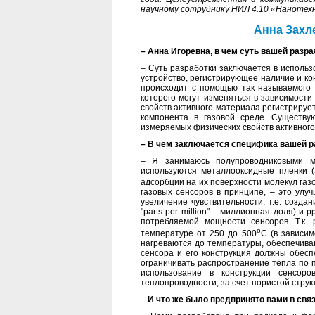
научному сотруднику НИЛ 4.10 «Нанотех
Анна Захл
– Анна Игоревна, в чем суть вашей разр
– Суть разработки заключается в использ
устройство, регистрирующее наличие и к
происходит с помощью так называемого 
которого могут изменяться в зависимост
свойств активного материала регистриру
компонента в газовой среде. Существ
измеряемых физических свойств активного
– В чем заключается специфика вашей 
– Я занимаюсь полупроводниковыми ме
используются металлооксидные пленки 
адсорбции на их поверхности молекул газо
газовых сенсоров в принципе, – это улу
увеличение чувствительности, т.е. созда
"parts per million" – миллионная доля) и 
потребляемой мощности сенсоров. Т.к.
о
температуре от 250 до 500
С (в зависим
нагреваются до температуры, обеспечива
сенсора и его конструкция должны обесп
ограничивать распространение тепла по 
использование в конструкции сенсор
теплопроводности, за счет пористой стру
–
И что же было предпринято вами в связ