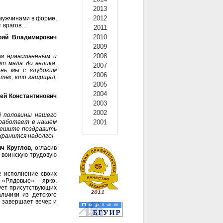
2013
2012
мужчинами в форме,
т врагов…
2011
2010
рий Владимирович
2009
2008
им нравственным и
т мала до велика.
2007
нь мы с глубоким
2006
 тех, кто защищал,
2005
2004
ей Константинович
2003
2002
й половины нашего
 работает в нашем
2001
зрешите поздравить
охранится надолго!
ч Круглов
, огласив
 воинскую трудовую
е исполнение своих
ля «Рядовые»
–
ярко,
ует присутствующих
льчики из детского
 завершает вечер и