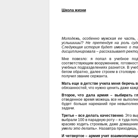
Школа жизни
Молодежь, особенно мужская ее часть,
услышишь!? Не претендуя на роль су
Следующая история будет именно о так
дисциплинировала – рассказывает рект
Мне повезло: я попал в учебное под
соответствующим вооружением, готовность
учебных подразделениях разнится. В учеб
бегом обратно, далее строем в столовую 
получил звание сержанта.
Мать еще в детстве учила меня беречь 
обязанностей, что нужно ценить даже каж
Второе, что дала армия – выбирать гл
отведенное время можешь все не выполнит
будет больше нареканий при невыполнен
задачи.
Третье – все делать качественно
. Это вы
выбрали 100 в парадную роту – я туда поп
красиво ходить строевым, даже домашние
умели это делать»
. Назавтра приходишь,
И четвертое – армия учит взаимопомощ