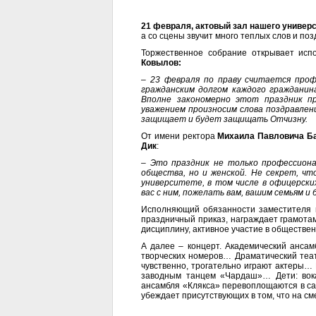
21 февраля, актовый зал нашего универс
а со сцены звучит много теплых слов и п
Торжественное собрание открывает исп
Ковылов:
–
23 февраля по праву считается про
гражданским долгом каждого гражданин
Вполне закономерно этот праздник п
уважением произносим слова поздравлени
защищает и будет защищать Отчизну.
От имени ректора
Михаила Павловича Б
Дик
:
– Это праздник не только профессиона
общества, но и женской. Не секрет, ч
университете, в том числе в офицерски
вас с ним, пожелать вам, вашим семьям и
Исполняющий обязанности заместителя 
праздничный приказ, награждает грамота
дисциплину, активное участие в обществен
А далее
–
концерт. Академический анса
творческих номеров… Драматический теа
чувственно, трогательно играют актеры…
заводным танцем «Чардаш»… Дети: вокал
ансамбля «Клякса» перевоплощаются в с
убеждает присутствующих в том, что на с