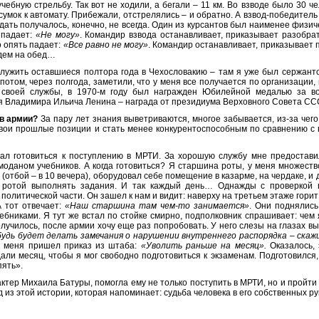
ебную стрельбу. Так вот не ходили, а бегали – 11 км. Во взводе было 30 че
сумок к автомату. Прибежали, отстрелялись – и обратно. А взвод-победитель 
ать получалось, конечно, не всегда. Один из курсантов был наименее физич
 падает:
«Не могу»
. Командир взвода останавливает, приказывает разобра
о опять падает:
«Все равно не могу»
. Командир останавливает, приказывает 
идем на обед…
лужить оставшиеся полтора года в Чехословакию – там я уже был сержант
отом, через полгода, заметили, что у меня все получается по организации,
 своей службы, в 1970-м году был награжден Юбилейной медалью за во
я Владимира Ильича Ленина – награда от президиума Верховного Совета СС
 в армии?
За пару лет знания выветриваются, многое забывается, из-за чег
вои прошлые позиции и стать менее конкурентоспособным по сравнению с 
ал готовиться к поступлению в МРТИ. За хорошую службу мне предоставил
моданом учебников. А когда готовиться? Я старшина роты, у меня множест
(отбой – в 10 вечера), оборудовал себе помещение в казарме, на чердаке, и 
 ротой выполнять задания. И так каждый день… Однажды с проверкой 
политической части. Он зашел к нам и видит: наверху на третьем этаже горит
 тот отвечает:
«Наш старшина там чем-то занимается»
. Они поднялись
ебниками. Я тут же встал по стойке смирно, подполковник спрашивает: чем
лучилось, после армии хочу еще раз попробовать. У него слезы на глазах в
удь будет делать замечания о нарушении внутреннего распорядка – скажи
у меня пришел приказ из штаба:
«Уволить раньше на месяц».
Оказалось,
ли месяц, чтобы я мог свободно подготовиться к экзаменам. Подготовился,
пять».
тер Михаила Батуры, помогла ему не только поступить в МРТИ, но и пройти 
 из этой истории, которая напоминает: судьба человека в его собственных ру