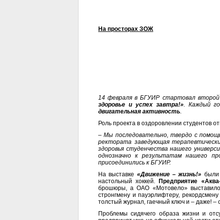
На просторах ЗОЖ
14 февраля в БГУИР стартовал второй
здоровье и успех завтра!»
. Каждый г
двигательная активность
.
Роль проекта в оздоровлении студентов о
–
Мы последовательно, твердо с помощ
ректората заведующая терапевтическим
здоровья студенчества нашего универси
однозначно к результатам нашего пр
присоединились к БГУИР.
На выставке
«Движение – жизнь!»
были
настольный хоккей.
Предприятие «Аква
брошюры, а ОАО «Мотовело» выставило 
стронгмену и пауэрлифтеру, рекордсмену
толстый журнал, гаечный ключ и – даже! – 
Проблемы сидячего образа жизни и отсу