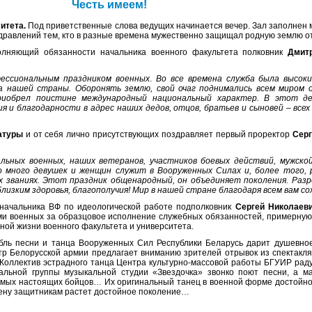
Честь имеем!
итета.
Под приветственные слова ведущих начинается вечер. Зал заполнен 
оздравлений тем, кто в разные времена мужественно защищал родную землю о
олняющий обязанности начальника военного факультета полковник
Дмит
фессиональным праздником военных
.
Во все времена служба была высок
а нашей страны. Оборонять землю, свой очаг поднимались всем миром о
риобрел поистине международный национальный характер. В этот де
я и благодарности в адрес наших дедов, отцов, братьев и сыновей – всех
атуры
и от себя лично присутствующих поздравляет первый проректор
Серг
льных военных, наших ветеранов, участников боевых действий, мужско
то много девушек и женщин служит в Вооруженных Силах и, более того,
х званиях. Этот праздник общенародный, он объединяет поколения. Ра
 близким здоровья, благополучия! Мир в нашей стране благодаря всем вам с
начальника ВФ по идеологической работе подполковник
Сергей Николаеви
ми военных за образцовое исполнение служебных обязанностей, примерную
ной жизни военного факультета и университета.
мбль песни и танца Вооруженных Сил Республики Беларусь дарит душевно
тр Белорусской армии предлагает вниманию зрителей отрывок из спектак
 Коллектив эстрадного танца Центра культурно-массовой работы БГУИР рад
ьной группы музыкальной студии «Звездочка» звонко поют песни, а ма
амых настоящих бойцов… Их оригинальный танец в военной форме достойно
мену защитникам растет достойное поколение…