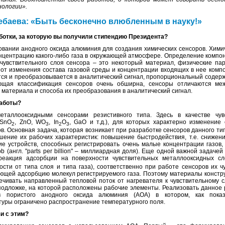
нологии».
ебаева: «Быть бесконечно влюбленным в науку!»
аботки, за которую вы получили стипендию Президента?
овании анодного оксида алюминия для создания химических сенсоров. Хими
онцентрацию какого-либо газа в окружающей атмосфере. Определение компон
чувствительного слоя сенсора – это некоторый материал, физические па
и от изменения состава газовой среды и концентрации входящих в нее комп
ется и преобразовывается в аналитический сигнал, пропорциональный содер
ующая классификация сенсоров очень обширна, сенсоры отличаются ме
 материала и способа их преобразования в аналитический сигнал.
работы?
таллооксидными сенсорами резистивного типа. Здесь в качестве чув
(SnO
, ZnO, WO
, In
O
, GaO и т.д.), для которых характерно изменение
2
3
2
3
в. Основная задача, которая возникает при разработке сенсоров данного ти
чшение их рабочих характеристик: повышение быстродействия, т.е. снижени
ние устройств, способных регистрировать очень малые концентрации газов,
ppb (англ. "parts per billion" – миллиардная доля). Еще одной важной задаче
 реакция адсорбции на поверхности чувствительных металлооксидных сл
ости от типа слоя и типа газа), соответственно при работе сенсоров их 
ющей адсорбцию молекул регистрируемого газа. Поэтому материалы констр
ечивать направленный тепловой поток от нагревателя к чувствительному 
подложке, на которой расположены рабочие элементы. Реализовать данное
ов пористого анодного оксида алюминия (АОА) в котором, как пока
ктуры ограничено распространение температурного поля.
и с этим?