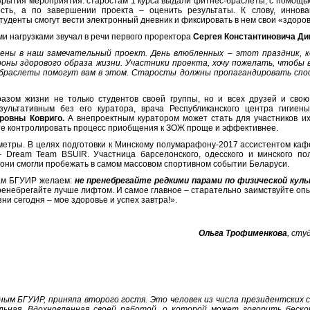
крытия мероприятия: старостам 1 курса выдали фитнес-браслеты, с помощью
ость, а по завершении проекта – оценить результаты. К слову, инно
туденты смогут вести электронный дневник и фиксировать в нем свои «здоро
и нагрузками звучал в речи первого проректора
Сергея Константиновича Ди
лены в наш замечательный проект. День влюбленных – этот праздник,
роны здорового образа жизни. Участники проекта, хочу пожелать, чтобы
-браслеты помогут вам в этом. Старосты должны пропагандировать спо
азом жизни не только студентов своей группы, но и всех друзей и свою
ультативным без его куратора, врача Республиканского центра гигиены
ровны Ковриго.
А внепроектным куратором может стать для участников их 
те контролировать процесс приобщения к ЗОЖ проще и эффективнее.
метры. В целях подготовки к Минскому полумарафону-2017 ассистентом к
Dream Team BSUIR. Участница барселонского, одесского и минского по
 они смогли пробежать в самом массовом спортивном событии Беларуси.
там БГУИР желаем:
не пренебрегайте редкими парами по физической кул
енебрегайте лучше лифтом. И самое главное – старательно заимствуйте опы
и сегодня – мое здоровье и успех завтра!».
Ольга Трофименкова
, сту
ным БГУИР, приняла второго гостя. Это человек из числа президентских
льная. Вдохновленная своей работой, о которой может говорить бескон