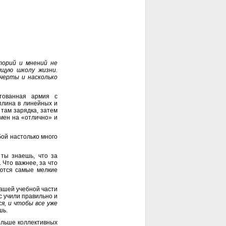
торий и мнений не
ящую школу жизни.
черты и насколько
тованная армия с
иплина в линейных и
 там зарядка, затем
амен на «отлично» и
обой настолько много
 ты знаешь, что за
 Что важнее, за что
аются самые мелкие
 нашей учебной части
с учили правильно и
я, и чтобы все уже
шь.
больше коллективных