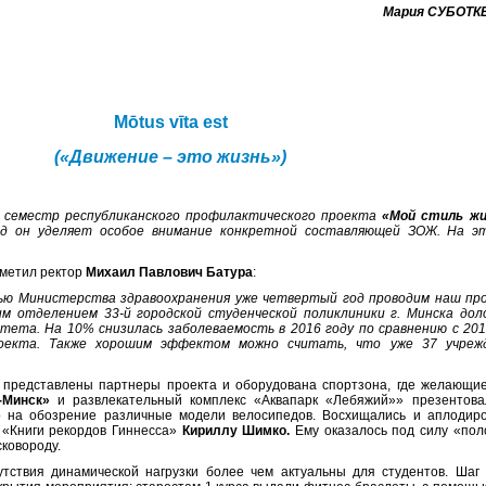
Мария СУБОТК
Мōtus vīta est
(
«Движение
–
это жизнь»
)
 семестр республиканского профилактического проекта
«Мой стиль жи
од он уделяет особое внимание конкретной составляющей ЗОЖ. На э
тметил ректор
Михаил Павлович Батура
:
ью Министерства здравоохранения уже четвертый год проводим наш про
 отделением 33-й городской студенческой поликлиники г. Минска дол
тета. На 10% снизилась заболеваемость в 2016 году по сравнению с 20
оекта. Также хорошим эффектом можно считать, что уже 37 учрежд
 представлены партнеры проекта и оборудована спортзона, где желающие
-Минск»
и развлекательный комплекс «Аквапарк «Лебяжий»» презентов
на обозрение различные модели велосипедов. Восхищались и аплодиро
 «Книги рекордов Гиннесса»
Кириллу Шимко.
Ему оказалось под силу «поло
сковороду.
тствия динамической нагрузки более чем актуальны для студентов. Ша