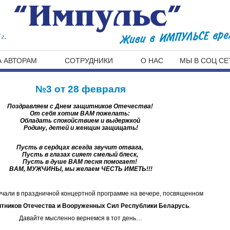
г.
 АВТОРАМ
СОТРУДНИКИ
О НАС
МЫ В СОЦ СЕ
№3 от 28 февраля
Поздравляем с Днем защитников Отечества!
От себя хотим ВАМ пожелать:
Обладать спокойствием и выдержкой
Родину, детей и женщин защищать!
Пусть в сердцах всегда звучит отвага,
Пусть в глазах сияет смелый блеск,
Пусть в душе ВАМ песня помогает!
ВАМ, МУЖЧИНЫ, мы желаем ЧЕСТЬ ИМЕТЬ!!!
учали в праздничной концертной программе на вечере, посвященном
тников Отечества и Вооруженных Сил Республики Беларусь
.
Давайте мысленно вернемся в тот день…