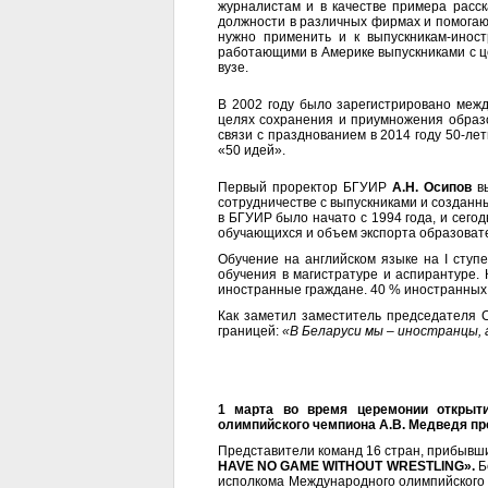
журналистам и в качестве примера расс
должности в различных фирмах и помогаю
нужно применить и к выпускникам-инос
работающими в Америке выпускниками с 
вузе.
В 2002 году было зарегистрировано меж
целях сохранения и приумножения образо
связи с празднованием в 2014 году 50-ле
«50 идей».
Первый проректор БГУИР
А.Н. Осипов
вы
сотрудничестве с выпускниками и созданн
в БГУИР было начато с 1994 года, и сего
обучающихся и объем экспорта образовате
Обучение на английском языке на I ступ
обучения в магистратуре и аспирантуре
иностранные граждане. 40 % иностранных 
Как заметил заместитель председателя
границей:
«В Беларуси мы
–
иностранцы, а
1 марта во время церемонии открыти
олимпийского чемпиона А.В. Медведя пр
Представители команд 16 стран, прибывши
HAVE
NO
GAME
WITHOUT
WRESTLING
».
Б
исполкома Международного олимпийского к