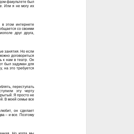
ждом факультете был
е. Или я не могу их
 в этом интернете
 общается со своими
иополе друг друга,
ые занятия. Но если
 можно договориться
ь к нам в театр. Он
бют был задуман для
у, на это требуется
рблять, переступать
ступили эту черту
крытый. Я просто не
й. В моей семье все
любит, он сделает
ва – и все. Поэтому
ачная. Но когда мы