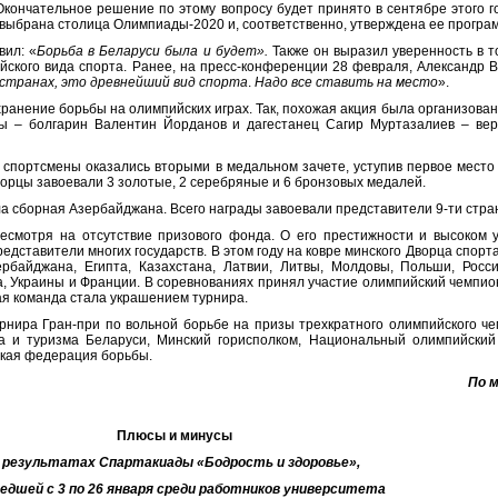
кончательное решение по этому вопросу будет принято в сентябре этого г
 выбрана столица Олимпиады-2020 и, соответственно, утверждена ее програ
вил: «
Борьба в Беларуси была и будет».
Также он выразил уверенность в т
йского вида спорта. Ранее, на пресс-конференции 28 февраля, Александр В
 странах, это древнейший вид спорта
.
Надо все ставить на место
».
анение борьбы на олимпийских играх. Так, похожая акция была организова
ы – болгарин Валентин Йорданов и дагестанец Сагир Муртазалиев – ве
е спортсмены оказались вторыми в медальном зачете, уступив первое место
борцы завоевали 3 золотые, 2 серебряные и 6 бронзовых медалей.
а сборная Азербайджана. Всего награды завоевали представители 9-ти стра
есмотря на отсутствие призового фонда. О его престижности и высоком 
представители многих государств. В этом году на ковре минского Дворца спорт
ербайджана, Египта, Казахстана, Латвии, Литвы, Молдовы, Польши, Росс
а, Украины и Франции. В соревнованиях принял участие олимпийский чемпи
я команда стала украшением турнира.
рнира Гран-при по вольной борьбе на призы трехкратного олимпийского ч
 и туризма Беларуси, Минский горисполком, Национальный олимпийский
ская федерация борьбы.
По 
Плюсы и минусы
 результатах
C
партакиады «Бодрость и здоровье»,
едшей с 3 по 26 января среди работников университета