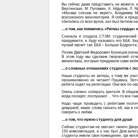
Вы сейчас даже представить не можете, ка
Вертинская, М. Пуговкин, А. Абдулов, Л. 
«Москва слезам не верит», Владимир М
всесоюзного кинолектория. Я себе и пред
сбегались со всех вузов, зал был битком н
…о том, как появились «Ритмы сердца» 
Сначала я создала СТЭМ: студенческий 
придумаете, я буду называть его ББК: Бе
пускай звучит так: ББК – Больше Бодрости,
Позже Дмитрий Федорович Кузнецов (начал
В этом году мы сделаем творческий отч
миниатюры, которые придумали сами ребята
…о сложных отношениях студентов с поэ
Наши студенты не актеры, к тому же учатс
проникновенно их читают! Пушкина, Тютч
ребята ходят на репетиции. Они все по-св
Очень сложно собирать зрителя. В общеж
когда посидят, послушают… Что-то все-таки
Надо чаще проводить с ребятами поэтич
девушкой, какие слова сказать ей, как в 
говорить о любви.
…о том, что нужно студенту для души
Сейчас студентам не хватает своего Дворц
150 комсомольцев, и у нас был Дом культу
студенты имели свое помещение, где могли