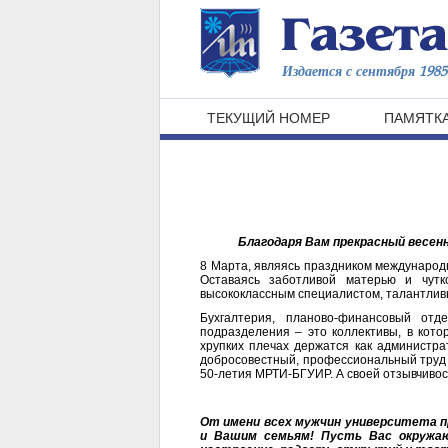
Издается с сентября 1985 
ТЕКУЩИЙ НОМЕР
ПАМЯТКА
Благодаря Вам прекрасный весенн
8 Марта, являясь праздником международн
Оставаясь заботливой матерью и чутк
высококлассным специалистом, талантливы
Бухгалтерия, планово-финансовый отд
подразделения – это коллективы, в кот
хрупких плечах держатся как администр
добросовестный, профессиональный труд и
50-летия МРТИ-БГУИР. А своей отзывчивос
От имени всех мужчин университета пр
и Вашим семьям! Пусть Вас окружа