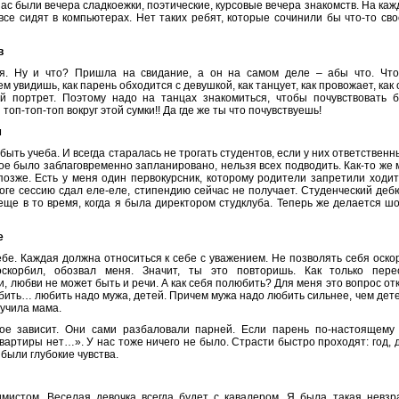
нас были вечера сладкоежки, поэтические, курсовые вечера знакомств. На ка
се сидят в компьютерах. Нет таких ребят, которые сочинили бы что-то сво
в
ся. Ну и что? Пришла на свидание, а он на самом деле – абы что. Что
м увидишь, как парень обходится с девушкой, как танцует, как провожает, как
й портрет. Поэтому надо на танцах знакомиться, чтобы почувствовать б
и топ-топ-топ вокруг этой сумки!! Да где же ты что почувствуешь!
м
быть учеба. И всегда старалась не трогать студентов, если у них ответственн
е было заблаговременно запланировано, нельзя всех подводить. Как-то же
озже. Есть у меня один первокурсник, которому родители запретили ходит
тоге сессию сдал еле-еле, стипендию сейчас не получает. Студенческий де
еще в то время, когда я была директором студклуба. Теперь же делается шо
е
е. Каждая должна относиться к себе с уважением. Не позволять себя оско
оскорбил, обозвал меня. Значит, ты это повторишь. Как только пере
и, любви не может быть и речи. А как себя полюбить? Для меня это вопрос от
бить… любить надо мужа, детей. Причем мужа надо любить сильнее, чем дете
 учила мама.
ое зависит. Они сами разбаловали парней. Если парень по-настоящему 
квартиры нет…». У нас тоже ничего не было. Страсти быстро проходят: год, д
 были глубокие чувства.
мистом. Веселая девочка всегда будет с кавалером. Я была такая невзр