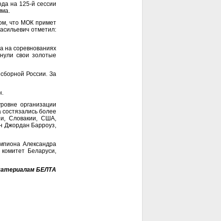
ода на 125-й сессии
мма.
ом, что МОК примет
асильевич отметил:
на на соревнованиях
рнули свои золотые
 сборной России. За
н.
уровне организации
а состязались более
ии, Словакии, США,
он Джордан Барроуз,
емпиона Александра
 комитет Беларуси,
материалам БЕЛТА