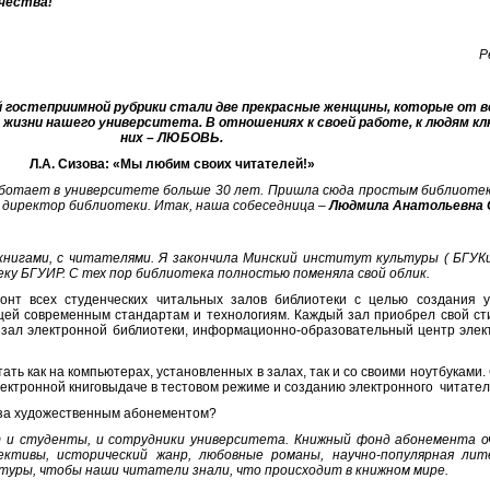
чества!
Р
 гостеприимной рубрики стали две прекрасные женщины, которые от вс
жизни нашего университета. В отношениях к своей работе, к людям кл
них – ЛЮБОВЬ.
Л.А. Сизова: «Мы любим своих читателей!»
аботает в университете больше 30 лет. Пришла сюда простым библиотек
– директор библиотеки. Итак, наша собеседница –
Людмила Анатольевна 
книгами, с читателями. Я закончила Минский институт культуры ( БГУКиИ
ку БГУИР. С тех пор библиотека полностью поменяла свой облик.
онт всех студенческих читальных залов библиотеки с целью создания 
щей современным стандартам и технологиям. Каждый зал приобрел свой ст
зал электронной библиотеки, информационно-образовательный центр элек
ать как на компьютерах, установленных в залах, так и со своими ноутбуками.
лектронной книговыдаче в тестовом режиме и созданию электронного читате
вуза художественным абонементом?
 и студенты, и сотрудники университета. Книжный фонд абонемента оч
ктивы, исторический жанр, любовные романы, научно-популярная ли
уры, чтобы наши читатели знали, что происходит в книжном мире.