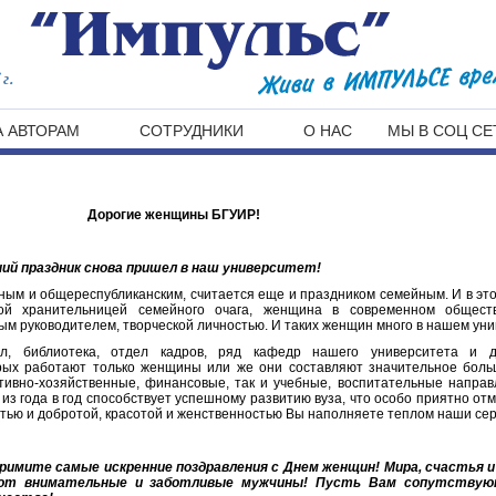
г.
 АВТОРАМ
СОТРУДНИКИ
О НАС
МЫ В СОЦ СЕ
Дорогие
женщины БГУИР!
ий праздник снова пришел в наш университет!
ым и общереспубликанским, считается еще и праздником семейным. И в это
ой хранительницей семейного очага, женщина в современном общест
м руководителем, творческой личностью. И таких женщин много в нашем уни
ел, библиотека, отдел кадров, ряд кафедр нашего университета и д
орых работают только женщины или же они составляют значительное бол
ативно-хозяйственные, финансовые, так и учебные, воспитательные напра
з года в год способствует успешному развитию вуза, что особо приятно от
тью и добротой, красотой и женственностью Вы наполняете теплом наши сер
имите самые искренние поздравления с Днем женщин! Мира, счастья и
ют внимательные и заботливые мужчины! Пусть Вам сопутствуют