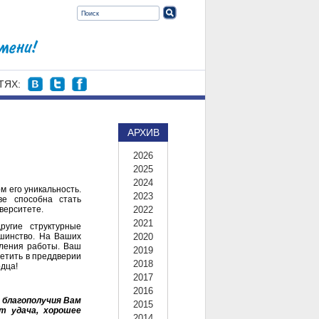
ТЯХ:
АРХИВ
2026
2025
2024
м его уникальность.
2023
ве способна стать
верситете.
2022
2021
ругие структурные
ьшинство. На Ваших
2020
вления работы. Ваш
2019
метить в преддверии
2018
дца!
2017
2016
 благополучия Вам
2015
 удача, хорошее
2014