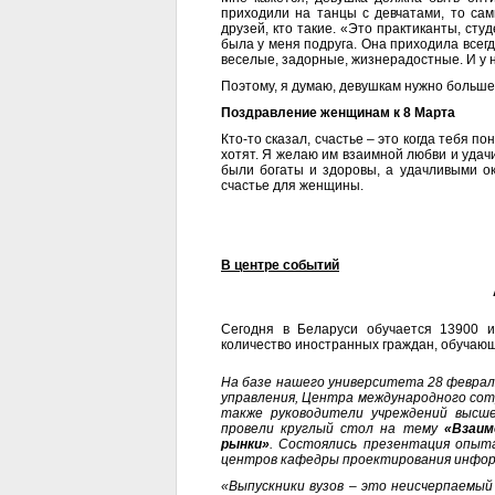
приходили на танцы с девчатами, то са
друзей, кто такие. «Это практиканты, сту
была у меня подруга. Она приходила всегд
веселые, задорные, жизнерадостные. И у 
Поэтому, я думаю, девушкам нужно больше 
Поздравление женщинам к 8 Марта
Кто-то сказал, счастье – это когда тебя п
хотят. Я желаю им взаимной любви и удачи
были богаты и здоровы, а удачливыми ок
счастье для женщины.
В центре событий
Cегодня в Беларуси обучается 13900 и
количество иностранных граждан, обучающи
На базе нашего университета 28 феврал
управления, Центра международного сот
также руководители учреждений высше
провели круглый стол на тему
«Взаимо
рынки»
. Состоялись презентация опыта
центров кафедры проектирования информа
«Выпускники вузов
–
это неисчерпаемый 