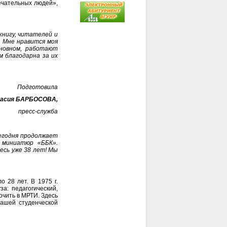
ечательных людей»,
книгу, читателей и
. Мне нравится моя
сновном, работают
м благодарна за их
Подготовила
асия БАРБОСОВА,
пресс-служба
егодня продолжает
 миниатюр «ББК».
есь уже 38 лет! Мы
 28 лет. В 1975 г.
а: педагогический,
очить в МРТИ. Здесь
нашей студенческой