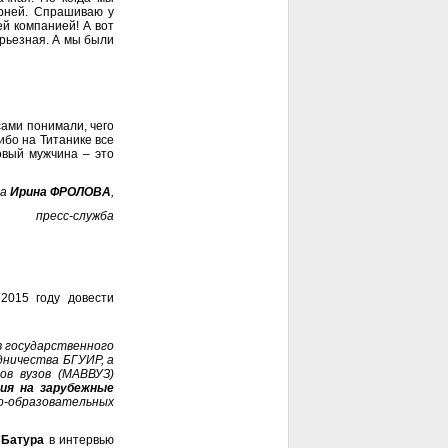
арней. Спрашиваю у
ей компанией! А вот
ерьезная. А мы были
сами понимали, чего
ибо на Титанике все
овый мужчина – это
ла
Ирина ФРОЛОВА
,
пресс-служба
2015 году довести
в государственного
дничества БГУИР, а
ов вузов (МАВВУЗ)
ия на зарубежные
о-образовательных
 Батура
в интервью