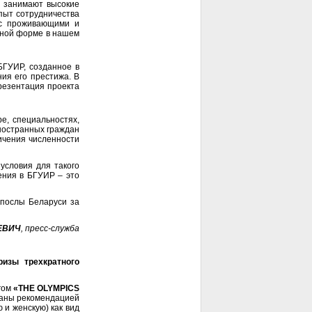
е занимают высокие
пыт сотрудничества
 с проживающими и
нной форме в нашем
БГУИР, созданное в
ия его престижа. В
презентация проекта
е, специальностях,
иностранных граждан
личения численности
условия для такого
чения в БГУИР
–
это
послы Беларуси за
ЕВИЧ
, пресс-служба
изы трехкратного
нгом
«
THE
OLYMPICS
ваны рекомендацией
 и женскую) как вид