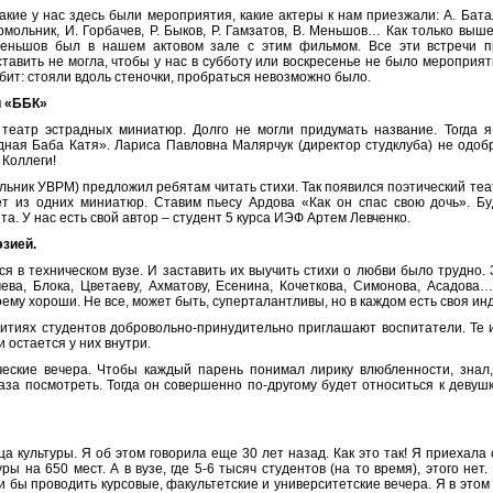
кие у нас здесь были мероприятия, какие актеры к нам приезжали: А. Батал
Ярмольник, И. Горбачев, Р. Быков, Р. Гамзатов, В. Меньшов… Как только вы
еньшов был в нашем актовом зале с этим фильмом. Все эти встречи п
ставить не могла, чтобы у нас в субботу или воскресенье не было мероприя
абит: стояли вдоль стеночки, пробраться невозможно было.
и «ББК»
театр эстрадных миниатюр. Долго не могли придумать название. Тогда я
дная Баба Катя». Лариса Павловна Малярчук (директор студклуба) не одоб
 Коллеги!
ьник УВРМ) предложил ребятам читать стихи. Так появился поэтический те
ет из одних миниатюр. Ставим пьесу Ардова «Как он спас свою дочь». Бу
. У нас есть свой автор – студент 5 курса ИЭФ Артем Левченко.
зией.
я в техническом вузе. И заставить их выучить стихи о любви было трудно. 
ева, Блока, Цветаеву, Ахматову, Есенина, Кочеткова, Симонова, Асадова…
оему хороши. Не все, может быть, суперталантливы, но в каждом есть своя ин
итиях студентов добровольно-принудительно приглашают воспитатели. Те и
 остается у них внутри.
еские вечера. Чтобы каждый парень понимал лирику влюбленности, знал,
глаза посмотреть. Тогда он совершенно по-другому будет относиться к деву
а культуры. Я об этом говорила еще 30 лет назад. Как это так! Я приехала 
ры на 650 мест. А в вузе, где 5-6 тысяч студентов (на то время), этого нет
 бы проводить курсовые, факультетские и университетские вечера. Я в этом