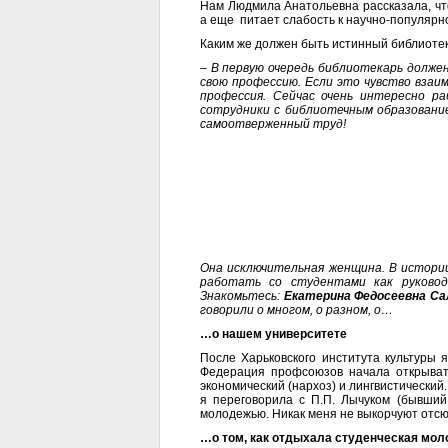
Нам Людмила Анатольевна рассказала, чт
а еще питает слабость к научно-популярн
Каким же должен быть истинный библиоте
– В первую очередь библиотекарь долже
свою профессию. Если это чувство взаи
профессия. Сейчас очень интересно р
сотрудники с библиотечным образование
самоотверженный труд!
Она исключительная женщина. В истори
работать со студентами как руково
Знакомьтесь:
Екатерина Федосеевна С
говорили о многом, о разном, о…
…о нашем университете
После Харьковского института культуры 
Федерация профсоюзов начала открывать
экономический (нархоз) и лингвистический.
я переговорила с П.П. Лычуком (бывший
молодежью. Никак меня не выкорчуют отсю
…о том, как отдыхала студенческая мо