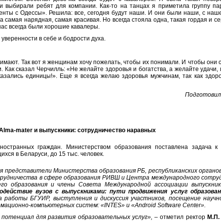
ми выбирали ребят для компании. Как-то на танцах я приметила группу п
денты с Одессы». Решила: все, сегодня будут наши. И они были наши, с наш
а самая нарядная, самая красивая. Но всегда стояла одна, такая гордая и с
нас всегда были хорошие кавалеры.
уверенности в себе и бодрости духа.
онимают. Так вот я женщинам хочу пожелать, чтобы их понимали. И чтобы они 
. Как сказал Черчилль: «Не желайте здоровья и богатства, а желайте удачи, 
азались единицы!». Еще я всегда желаю здоровья мужчинам, так как здор
Подготови
Alma
-
mater
и выпускники: сотрудничество наравных
ностранных граждан. Министерством образования поставлена задача к 
хся в Беларуси, до 15 тыс. человек.
я представители Министерства образования РБ, республиканских органо
рудничества в сфере образования РИВШ и Центра международного сотру
го образования и члены Совета Международной ассоциации выпускник
действие вузов с выпускниками: пути продвижения услуг образован
 работы БГУИР, выступления и дискуссия участников, посещение научн
ционно-компьютерных систем: «INTES» и «Android Software Center».
потенциал для развития образовательных услуг»,
– отметил ректор
М.П.