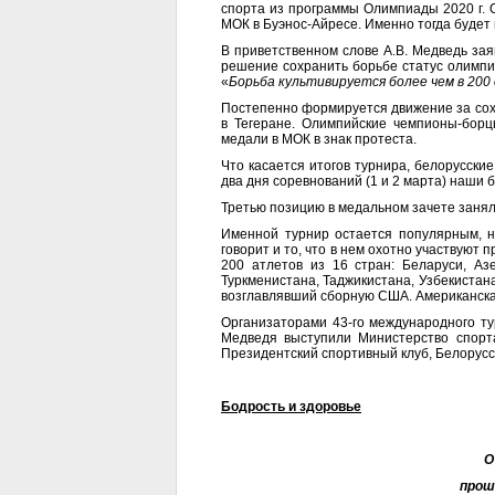
спорта из программы Олимпиады 2020 г. О
МОК в Буэнос-Айресе. Именно тогда будет
В приветственном слове А.В. Медведь зая
решение сохранить борьбе статус олимпи
«
Борьба культивируется более чем в 200
Постепенно формируется движение за сохр
в Тегеране. Олимпийские чемпионы-борц
медали в МОК в знак протеста.
Что касается итогов турнира, белорусски
два дня соревнований (1 и 2 марта) наши 
Третью позицию в медальном зачете занял
Именной турнир остается популярным, н
говорит и то, что в нем охотно участвуют 
200 атлетов из 16 стран: Беларуси, Аз
Туркменистана, Таджикистана, Узбекистан
возглавлявший сборную США. Американска
Организаторами 43-го международного ту
Медведя выступили Министерство спорта
Президентский спортивный клуб, Белорус
Бодрость и здоровье
О
прош