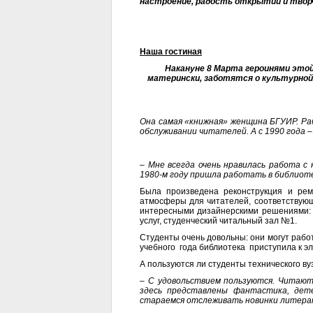
настроение, радость открытий и твор
Наша гостиная
Накануне 8 Марта героинями этой
матерински, заботятся о культурной 
Она самая «книжная» женщина БГУИР. Р
обслуживании читателей. А с 1990 года 
– Мне всегда очень нравилась работа с 
1980-м году пришла работать в библиоте
Была произведена реконструкция и рем
атмосферы для читателей, соответствую
интересными дизайнерскими решениями: 
услуг, студенческий читальный зал №1.
Студенты очень довольны: они могут работ
учебного года библиотека приступила к э
А пользуются ли студенты технического 
– С удовольствием пользуются. Читают
здесь представлены фантастика, дете
стараемся отслеживать новинки литерат