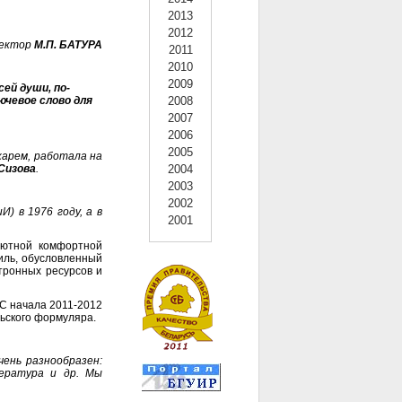
2013
2012
ектор
М.П. БАТУРА
2011
2010
2009
ей души, по-
ючевое слово для
2008
2007
2006
2005
арем, работала на
Сизова
.
2004
2003
2002
) в 1976 году, а в
2001
уютной комфортной
иль, обусловленный
тронных ресурсов и
 С начала 2011-2012
льского формуляра.
ень разнообразен:
тература и др. Мы