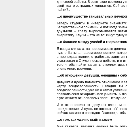
дня своей работы. В советские времена у 
свой театр эстрадных миниатюр. Сейчас в
найти?..
…о преимуществе танцевальных вечеро
Теперь студенты в интернете знакомят
бесчувственном поймешь! А вот когда живье
друзьями – сразу вырисовывается четки
энергетику. Клубы – это не то: кинут сумку 
…о балансе между учебой и творчество
Я всегда считала: на первом месте должна 
нужно быть на нашем мероприятии, которо
с преподавателями, отработать занятия п
участвовал в Студенческом дебюте, и в и
того, чтобы найти таланты в коллективы, 
очень много времени.
…об отношении девушки, женщины к себ
Девушкам нужно поменять отношение к себ
черту вседозволенности. Сегодня ты 
вседозволенности, уже ни о каком уважени
позволю себя оскорбить или унизить. А лю
с уважением относились к папе. Этому нас
И в отношениях от девушек очень мног
предложение. И пусть не говорят: «У нас 
сейчас так много разводов. Главное, чтобы
…о том, как удачно выйти замуж
Мне кажется, девушка должна быть опти