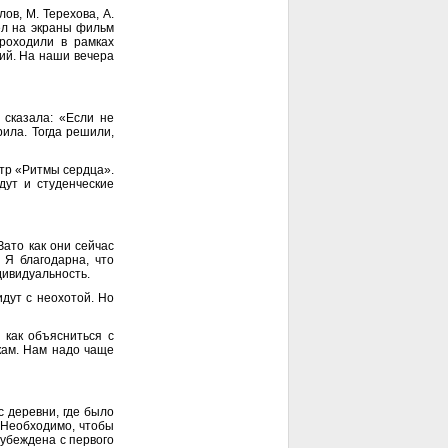
ов, М. Терехова, А.
шел на экраны фильм
роходили в рамках
тий. На наши вечера
 сказала: «Если не
рила. Тогда решили,
атр «Ритмы сердца».
дут и студенческие
Зато как они сейчас
 Я благодарна, что
дивидуальность.
дут с неохотой. Но
 как объясниться с
шкам. Нам надо чаще
с деревни, где было
. Необходимо, чтобы
 убеждена с первого