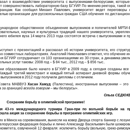
казал о взаимодействии университета с выпускниками-белорусами, которы
т совершенствовать лабораторную базу БГУИР. По мнению ректора, такой о
транцам. Как сообщил Михаил Павлович, университет ведет переговоры
целью организации для русскоязычных граждан США обучения по дистанцио
дународное общественное объединение выпускников и попечителей МРТИ-
вательных, научных и культурных традиций нашего университета, укреплен
тнего юбилея вуза 14 марта 2013 года состоятся встреча с выпускниками и 
ступил с презентацией и рассказал об истории университета, его структур
ых совместных лабораториях. Анатолий Николаевич отметил, что обучение 
дня БГУИР сотрудничает со 103 организациями из 30 стран, а динамика уве
льных услуг таковы: 2008 год
–
$ 84 тыс., 2012 год
–
$ 856 тыс..
ени образования было начато в БГУИР в 2009 году, а сегодня созданы все 
. Каждый третий магистрант и каждый пятый аспирант дневной формы обу
выпускников в 2012 году получили дипломы с отличием.
 Совета МАВВУЗ
Хасан Хамуд
(Палестина), иностранные выпускники
–
это 
 за границей всегда говорим
–
мы белорусы»
.
Ольга СЕДЮК
Сохраним борьбу в олимпийской программе!
я 43-го международного турнира Гран-при по вольной борьбе на пр
ошла акция за сохранение борьбы в программе олимпийских игр.
х в Минск на соревнования, вынесли на ковер Дворца спорта баннер с лозу
елорусская федерация борьбы и лично Александр Васильевич были шокиро
омитета, озвученной 12 февраля: исключить борьбу (вольную, греко-римскую