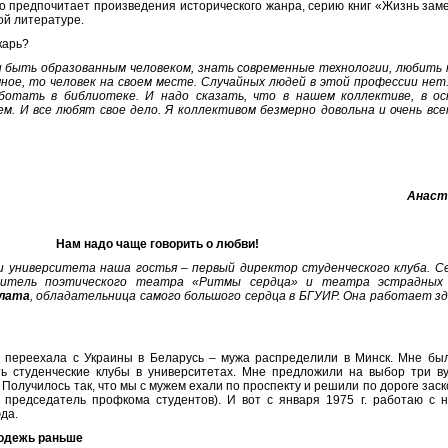
о предпочитает произведения исторического жанра, серию книг «Жизнь зам
ой литературе.
карь?
н быть образованным человеком, знать современные технологии, любить 
мное, то человек на своем месте. Случайных людей в этой профессии нет
аботать в библиотеке. И надо сказать, что в нашем коллективе, в о
м. И все любят свое дело. Я коллективом безмерно довольна и очень все
Анаст
Нам надо чаще говорить о любви!
и университета наша гостья – первый директор студенческого клуба. С
дитель поэтического театра «Ритмы сердца» и театра эстрадных
алата
, обладательница самого большого сердца в БГУИР. Она работает зд
я переехала с Украины в Беларусь – мужа распределили в Минск. Мне было
 студенческие клубы в университетах. Мне предложили на выбор три вуз
 Получилось так, что мы с мужем ехали по проспекту и решили по дороге заск
 председатель профкома студентов). И вот с января 1975 г. работаю с 
да.
лодежь раньше