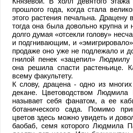
Князевой. В холл девятого этажа
прошлого года, когда стала велик
этого растения печальна. Драцену 
тогда она была довольно крупна и 
долго думая «отсекли голову» несч
и подгнивающим, и «эмигрировало» 
продаже оно уже не подлежало и д
гнилой пенек «зацепил» Людмилу 
она решила спасти растеньице. К
всему факультету.
К слову, драцена - одно из многи
декане. Цветоводством Людмила 
называет себя фанатом, а ее каб
ботанического сада. Помимо пр
цветов здесь можно увидеть и дово
баобаб, семя которого Людмила П