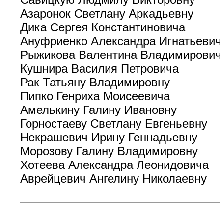
Азаронок Светлану Аркадьевну
Дика Сергея Константиновича
Ануфриенко Александра Игнатьеви
Рыжикова Валентина Владимирови
Кушнира Василия Петровича
Рак Татьяну Владимировну
Пипко Генриха Моисеевича
Амелькину Галину Ивановну
Горностаеву Светлану Евгеньевну
Некрашевич Ирину Геннадьевну
Морозову Галину Владимировну
Хотеева Александра Леонидовича
Аврейцевич Ангелину Николаевну