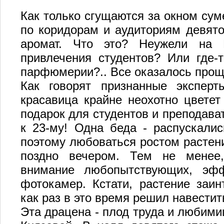
Как только сгущаются за окном суме
по коридорам и аудиториям девято
аромат. Что это? Неужели на 
привлечения студентов? Или где-
парфюмерии?.. Все оказалось проще
Как говорят признанные эксперты
красавица крайне неохотно цветет
подарок для студентов и преподават
к 23-му! Одна беда - распускали
поэтому любоваться ростом растен
поздно вечером. Тем не менее,
внимание любопытствующих, эфф
фотокамер. Кстати, растение заин
как раз в это время решил навестит
Эта драцена - плод труда и люби