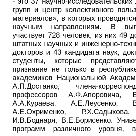
- это 37 научно-исследовательских
групп и центр коллективного поль
материалов», в которых проводятс
научным направлениям. В вып
участвует 728 человек, из них 49 д
штатных научных и инженерно-техни
докторов и 43 кандидата наук, док
студенты, которые представля
признание не только в республик
академиков Национальной Академ
А.П.Достанко, члена-корресп
профессоров А.Ф.Апоровича, В
А.А.Кураева, А.Е.Леусенко, В.
А.Е.Охрименко, Р.Х.Садыхова,
И.В.Боднаря, В.Е.Борисенко. Унив
программ различного уровня,