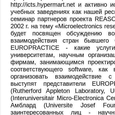
http://icts.hypermart.net и активн
учебных заведениях как нашей рес
семинар партнеров проекта REASO
2002 г. на тему «Microelectronics rese
будет посвящен обсуждению во
взаимодействия стран бывшего 
EUROPRACTICE - какие услуги
университетам, научным организ
фирмам, занимающимся проектиро
соответствующего software, ка
организовать взаимодействие
выступят представители EURO
(Rutherford Appleton Laboratory,
(Interuniversitair Micro-Electronica
Амблард (Universite Josef Fou
заинтересованных лиц - научны