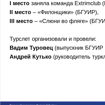
I место
заняла команда Еxtrimclub (
II место
– «Филонщики» (БГУИР),
III место
– «Слюни во фляге» (БГУИ
Турслет организовали и провели:
Вадим Туровец
(выпускник БГУИР 2
Андрей Кутько
(руководитель турк