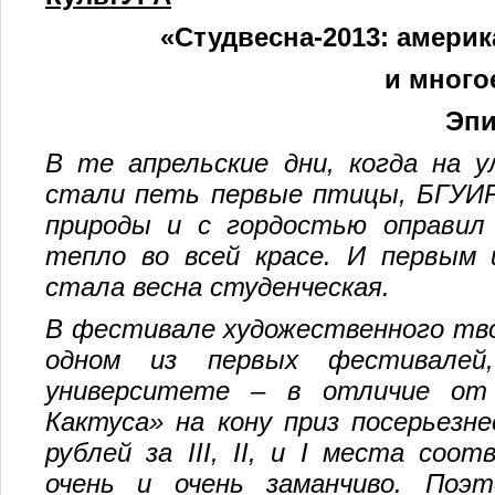
«Студвесна-2013: амери
и много
Эпи
В те апрельские дни, когда на у
стали петь первые птицы, БГУИ
природы и с гордостью оправил
тепло во всей красе. И первым 
стала весна студенческая.
В фестивале художественного т
одном из первых фестивалей
университете – в отличие от 
Кактуса» на кону приз посерьезне
рублей за
III
,
II
, и
I
места соотве
очень и очень заманчиво. Поэ