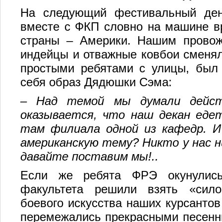
На следующий фестивальный ден
вместе с ФКП словно на машине вр
страны – Америки. Нашим провож
индейцы и отважные ковбои сменял
простыми ребятами с улицы, был
себя образ Дядюшки Сэма:
– Над темой мы думали дейст
оказывается, что наш декан ед
там филиала одной из кафедр. И
американскую тему? Никто у нас н
давайте поставим мы!..
Если же ребята ФРЭ окунулись
факультета решили взять «сило
боевого искусства наших курсанто
перемежались прекрасными песенн