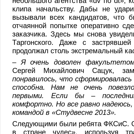
небольшого агентства «dv по dt», 
клипа начальству. Дабы не удари
вызывали всех кандидатов, что б
отчаянной попытке оперативно сде
заказчика. Здесь мы снова увидел
Таргонского. Даже с застрявшей
продолжал столь экстремальный ка
– Я очень доволен факультето
Сергей Михайлович Сацук, з
понравилось, что сформировалась 
способна. Нам не очень повезл
первыми. Если бы
–
последн
комфортно. Но все равно надеюсь
командой в «Студвесне 2013».
Следующими были ребята ФКСиС. О
в стране чудес», используя тр