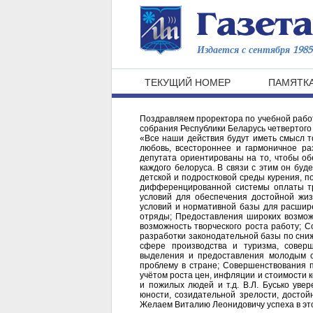
Издается с сентября 1985 
ТЕКУЩИЙ НОМЕР
ПАМЯТКА
Поздравляем проректора по учебной рабо
собрания Республики Беларусь четвертого
«Все наши действия будут иметь смысл то
любовь, всестороннее и гармоничное ра
депутата ориентированы на то, чтобы об
каждого белоруса. В связи с этим он бу
детской и подростковой среды курения, п
дифференцированной системы оплаты тру
условий для обеспечения достойной жиз
условий и нормативной базы для расшир
отряды; Предоставления широких возмож
возможность творческого роста работу; 
разработки законодательной базы по сни
сфере производства и туризма, совер
выделения и предоставления молодым с
проблему в стране; Совершенствования 
учётом роста цен, инфляции и стоимости 
и пожилых людей и т.д. В.Л. Бусько увер
юности, созидательной зрелости, достой
Желаем Виталию Леонидовичу успеха в это