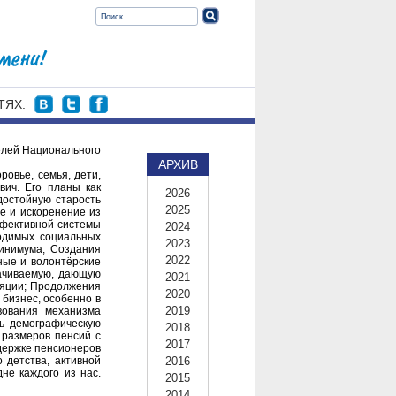
ТЯХ:
елей Национального
АРХИВ
ровье, семья, дети,
вич. Его планы как
2026
достойную старость
2025
е и искоренение из
эффективной системы
2024
ходимых социальных
2023
минимума; Создания
2022
ные и волонтёрские
лачиваемую, дающую
2021
ляции; Продолжения
2020
бизнес, особенно в
2019
вования механизма
ь демографическую
2018
 размеров пенсий с
2017
ддержке пенсионеров
о детства, активной
2016
не каждого из нас.
2015
2014