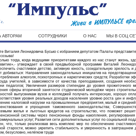
г.
 АВТОРАМ
СОТРУДНИКИ
О НАС
МЫ В СОЦ СЕ
те Виталия Леонидовича Бусько с избранием депутатом Палаты представит
 созыва!
лько тогда, когда ведущими приоритетами каждого из нас станут жизнь, здо
звитие»,- утверждает в своей предвыборной программе Виталий Леонидо
еспечить счастливое детство, активную юность, созидательную зрелость и 
дет добиваться: Направления законодательных инициатив на предотвращени
отребления алкоголя, психотропных и наркотических средств; Разработки 
да учителей, в зависимости от качества преподавания, создания необ
ни педагогов; Увеличения размеров стипендии до уровня прожиточного 
ения сферы вторичной занятости студенческой молодёжи через строитель
ностей выпускникам вузов и колледжей получать интересную, хорошо оп
Соответствия уровня реальных доходов населения уровню роста цен и инф
жению налоговой нагрузки на промышленные предприятия, малый и средний 
шенствования и упрощения таможенного законодательства; Совершенст
емьям жилья и льготных кредитов на строительство, что поможет решит
пенсионной системы через пенсионные фонды накопления, регулирования
коммунальных услуг; Развития сети дополнительных услуг по социальной по
ен, что, только реализовав весь комплекс мер по обеспечению счастливог
ной старости, можно укрепить стабильность и уверенность в завтрашнем д
м, безусловно, нелёгком труде