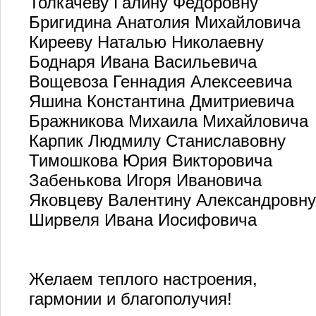
Толкачеву Галину Федоровну
Бригидина Анатолия Михайловича
Кирееву Наталью Николаевну
Боднаря Ивана Васильевича
Вощевоза Геннадия Алексеевича
Яшина Константина Дмитриевича
Бражникова Михаила Михайловича
Карпик Людмилу Станиславовну
Тимошкова Юрия Викторовича
Забенькова Игоря Ивановича
Яковцеву Валентину Александровну
Ширвеля Ивана Иосифовича
Желаем теплого настроения,
гармонии и благополучия!