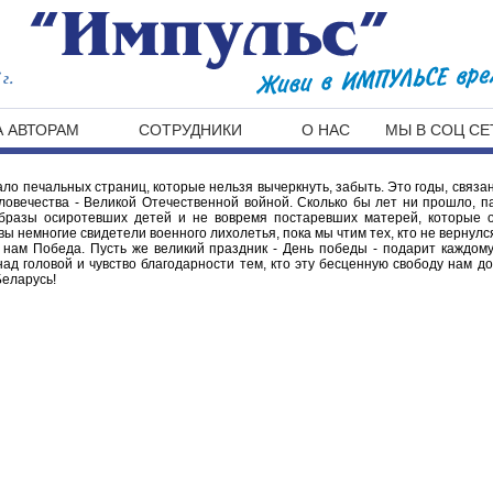
г.
 АВТОРАМ
СОТРУДНИКИ
О НАС
МЫ В СОЦ СЕ
ло печальных страниц, которые нельзя вычеркнуть, забыть. Это годы, связа
овечества - Великой Отечественной войной. Сколько бы лет ни прошло, п
бразы осиротевших детей и не вовремя постаревших матерей, которые 
ы немногие свидетели военного лихолетья, пока мы чтим тех, кто не вернулся
 нам Победа. Пусть же великий праздник - День победы - подарит каждому
д головой и чувство благодарности тем, кто эту бесценную свободу нам д
Беларусь!