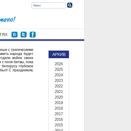
ТЯХ:
нные с трагическими
амять народа будет
АРХИВ
отдали войне своих
 с поля битвы, пока
2026
 белорусу глубокое
2025
обыл! С праздником,
2024
2023
2022
2021
2020
2019
2018
2017
2016
2015
2014