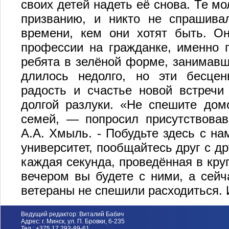
своих детей надеть её снова. Те м
призванию, и никто не спрашива
времени, кем они хотят быть. О
профессии на гражданке, именно 
ребята в зелёной форме, занимавш
длилось недолго, но эти бесце
радость и счастье новой встречи
долгой разлуки. «Не спешите домо
семей, — попросил присутствовав
А.А. Хмыль. - Побудьте здесь с на
университет, пообщайтесь друг с д
каждая секунда, проведённая в круг
вечером вы будете с ними, а сейч
ветераны не спешили расходиться. И
Ведущий редактор: Виталий Бабич
Адрес: г. Минск, ул. П. Бровки, 6-235
Тел.: +375 17 293-89-61