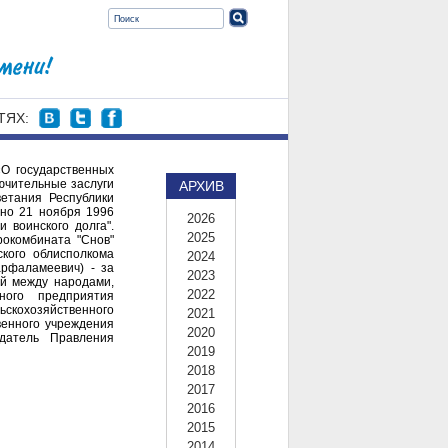
ТЯХ:
«О государственных
лючительные заслуги
АРХИВ
етания Республики
ено 21 ноября 1996
2026
 воинского долга".
2025
рокомбината "Снов"
ского облисполкома
2024
рфаламеевич) - за
2023
ей между народами,
2022
ного предприятия
скохозяйственного
2021
венного учреждения
2020
едатель Правления
2019
2018
2017
2016
2015
2014