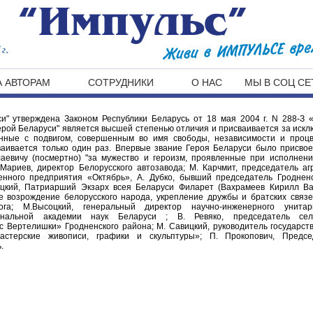
г.
 АВТОРАМ
СОТРУДНИКИ
О НАС
МЫ В СОЦ СЕ
и" утверждена Законом Республики Беларусь от 18 мая 2004 г. N 288-З 
ерой Беларуси" является высшей степенью отличия и присваивается за иск
анные с подвигом, совершенным во имя свободы, независимости и процв
сваивается только один раз. Впервые звание Героя Беларуси было присво
аевичу (посмертно) "за мужество и героизм, проявленные при исполнении
Мариев, директор Белорусского автозавода; М. Карчмит, председатель аг
венного предприятия «Октябрь», А. Дубко, бывший председатель Гроднен
уцкий, Патриарший Экзарх всея Беларуси Филарет (Вахрамеев Кирилл Ва
е возрождение белорусского народа, укрепление дружбы и братских связ
ога; М.Высоцкий, генеральный директор научно-инженерного унитар
иональной академии наук Беларуси ; В. Ревяко, председатель сель
с Вертелишки» Гродненского района; М. Савицкий, руководитель государст
мастерские живописи, графики и скульптуры»; П. Прокопович, Предс
.