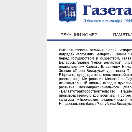
Издается с сентября 1985 
ТЕКУЩИЙ НОМЕР
ПАМЯТКА
Высшая степень отличия "Герой Беларус
наградах Республики Беларусь».Звание "Г
перед государством и обществом, связ
Беларусь. Звание "Герой Беларуси" при
подполковнику Карвату Владимиру Никол
Звания «Героя Беларуси» удостоены П. 
В.Кремко, председатель сельскохозяйст
(посмертно). Митрополит Минский и Сл
исключительный личный вклад в духовно
развитие межконфессионального диал
«Белавтотракторостроительство» Нац
производственного кооператива «Прогрес
культуры «Творческие академические 
Национального банка Республики Беларусь