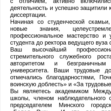
с отличием, активно включили
деятельность и успешно защитили к
диссертации.
Начиная со студенческой скамьи
новые знания, целеустремл
профессиональное мастерство и 
студента до ректора ведущего вуза 
Ваш высочайший профессио
стремительного служебного рос
авторитетом и безграничным
университета. Ваши трудовые до
отмечались благодарностями, По
воинскую доблесть» и «За трудовые
Вы являетесь академиком Между
школы, членом наблюдательного с
председателем Минского городс